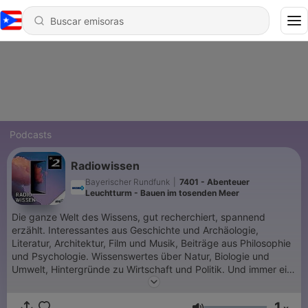
Podcasts
Radiowissen
Bayerischer Rundfunk
|
7401 - Abenteuer
Leuchtturm - Bauen im tosenden Meer
Die ganze Welt des Wissens, gut recherchiert, spannend
erzählt. Interessantes aus Geschichte und Archäologie,
Literatur, Architektur, Film und Musik, Beiträge aus Philosophie
und Psychologie. Wissenswertes über Natur, Biologie und
Umwelt, Hintergründe zu Wirtschaft und Politik. Und immer ein
sinnliches Hörerlebnis.
1