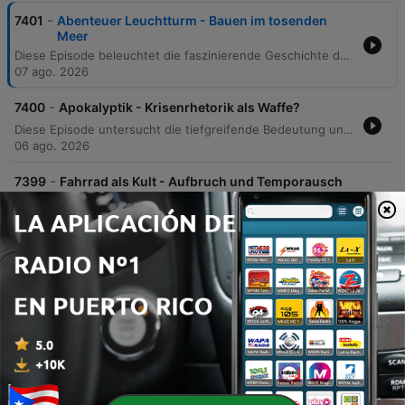
-
7401
Abenteuer Leuchtturm - Bauen im tosenden
Meer
Diese Episode beleuchtet die faszinierende Geschichte des Leuchtturmbaus, beginnend mit dem tragischen Untergang der Constant am Eddystone-Riff im Jahr 1695. Der Bericht verfolgt den mutigen Versuch von Henry Winstanley, einen Turm mitten im Meer zu errichten, und führt über die technologischen Innovationen wie die Fresnel-Linse bis hin zur bedeutenden schottischen Ingenieursdynastie der Familie Stevenson. Die Erzählung verbindet technische Meilensteine des 18. und 19. Jahrhunderts mit den literarischen Einflüssen auf Robert Louis Stevenson und beschreibt den globalen Einfluss dieser Bauwerke auf die maritime Sicherheit und den Welthandel während der industriellen Revolution.
07 ago. 2026
-
7400
Apokalyptik - Krisenrhetorik als Waffe?
Diese Episode untersucht die tiefgreifende Bedeutung und die gefährliche Dynamik der apokalyptischen Rhetorik in der modernen Welt. Von historischen Ereignissen wie dem 11. September und der Fukushima-Katastrophe bis hin zur Corona-Pandemie und der Klimakrise wird analysiert, wie Endzeitszenarien als machtvolle Kommunikationsmittel eingesetzt werden. Der Beitrag beleuchtet den Übergang von der antiken, religiösen Apokalyptik, die auf ein göttliches Happy End hoffte, zur säkularen, weltlichen Apokalypse, die oft ohne Erlösung auskommt und zur politischen Mobilisierung sowie zur Schaffung von Feindbildern genutzt wird. Die Analyse umfasst verschiedene politische Bewegungen, darunter den Kommunismus, den Nationalsozialismus sowie moderne rechtspopulistische Strömungen. Experten wie der Religionswissenschaftler Alexander Kenneth Nagel und der Soziologe Felix Schilk erläutern die psychologischen Funktionen dieser Erzählungen – von Trost für Verfolgte bis hin zur gefährlichen Instrumentalisierung für Machtansprüche durch die Konstruktion eines „bösen Feindes“.
06 ago. 2026
-
7399
Fahrrad als Kult - Aufbruch und Temporausch
in der Moderne
Diese Episode von Radio Wissen untersucht das Phänomen des Fahrradbooms um die Jahrhundertwende 1900 und dessen Bedeutung für den Anbruch der Moderne. Das Fahrrad wird dabei nicht nur als technisches Fortbewegungsmittel, sondern als kultureller Kristallisationspunkt betrachtet, der Themen wie Individualität, Freiheit, soziale Emanzipation und die Transformation des menschlichen Körpers in einer zunehmend mechanisierten Welt verhandelt. Der Bericht beleuchtet die Entwicklung von der frühen Laufmaschine über das Hochrad bis hin zum alltagstauglichen Niederrad. Dabei werden die sozialen Auswirkungen auf das Bürgertum, die Rolle des Radsports als Massenphänomen und die Verbindung zur Lebensreformbewegung sowie zur Emanzipation der Frau analysiert. Auch die ästhetische Inszenierung in der Werbung und Kunst, etwa durch Toulouse-Lautrec, wird thematisiert.
05 ago. 2026
-
7398
Ein Frauenleben nach dem Krieg (2/2) Die
unerwünschte Liebe
Diese Episode aus der Reihe „Ein Frauenleben in der Nachkriegszeit“ erzählt die Lebensgeschichte von Dorle Meyer, einer Überlebenden der Bombardierung Dresdens, die nach Frankfurt zog. Der Bericht beleuchtet ihre berufliche Entwicklung als Sekretärin in den 1950er Jahren, die spezifischen gesellschaftlichen Anforderungen an diesen Beruf sowie die prekären Wohnverhältnisse der Nachkriegszeit. Zudem thematisiert die Folge die soziopolitischen Veränderungen der frühen Bundesrepublik, von der rechtlichen Durchsetzung der Gleichberechtigung durch Elisabeth Selbert bis hin zu den kulturellen Spannungen durch Beziehungen zu US-Besatzungssoldaten. Die Erzählung verbindet persönliche Erinnerungen an den wirtschaftlichen Aufschwung und die Rückkehr zur familiären Stabilität mit den tieferliegenden gesellschaftlichen Umbrüchen der Ära.
04 ago. 2026
-
7397
Die Erfindung des Kindergartens - Wie eine
Bewegung die Kindheit neu dachte
Diese Episode beleuchtet die historische Entstehung und globale Ausbreitung des Kindergartens, ausgehend von Friedrich Fröbels radikaler pädagogischer Idee im Jahr 1840. Der Bericht verfolgt den Weg von der thüringischen Gründung über das politische Verbot in Preußen bis hin zur Etablierung in den Vereinigten Staaten durch deutsche Einwanderer wie Margarete Meyer-Schurz. Dabei wird aufgezeigt, wie aus einem Konzept, das auf spielerischem Lernen und Naturbeobachtung basiert, eine internationale Bildungsbewegung wurde, die auch Frauen neue berufliche Perspektiven eröffnete.