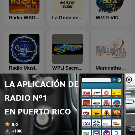
Radio WSOL 1090 AM
La Onda del Ayer
WVID VID 90
Radio Musical La Pionera
WPLI Sacra 88.5 FM
Maranatha Radio Ministries
Puertoriqueña Radio
Cima 103.7
Radio WABA