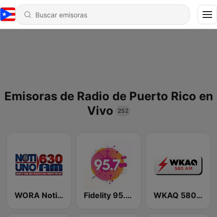
Emisoras de Radio de Puerto Rico en
Vivo
252
WORA Noti Uno 630 AM
Fidelity 95.7 FM
WKAQ 580 AM