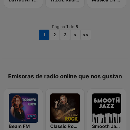
Página
1
de
5
1
2
3
>
>>
Emisoras de radio online que nos gustan
Beam FM
Classic Rock Station
Smooth Jazz - Groov