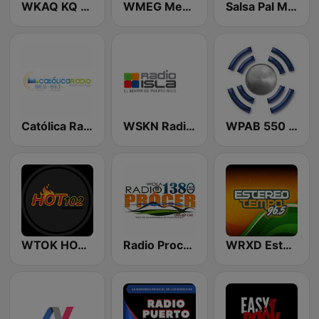
WKAQ KQ 105
WMEG Mega 106.9 FM
Salsa Pal Mundo
Católica Radio
WSKN Radio Isla 1320 AM
WPAB 550 AM
WTOK HOT 102
Radio Procer 1380 AM
WRXD Estereotempo 96.5 FM