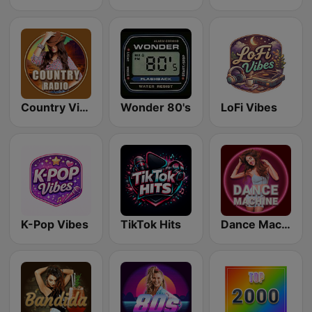
Country Vibes
Wonder 80's
LoFi Vibes
K-Pop Vibes
TikTok Hits
Dance Machine