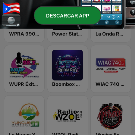
DESCARGAR APP
WPRA 990 AM
Power Station Radio
La Onda Reggae Radio
WUPR Éxitos 1530 AM & 98.3 FM
Boombox Radio
WIAC 740 AM
La Nueva Yunque 93 FM
WZOL Radio Sol 92.1 FM
Musica En Vivo Radio