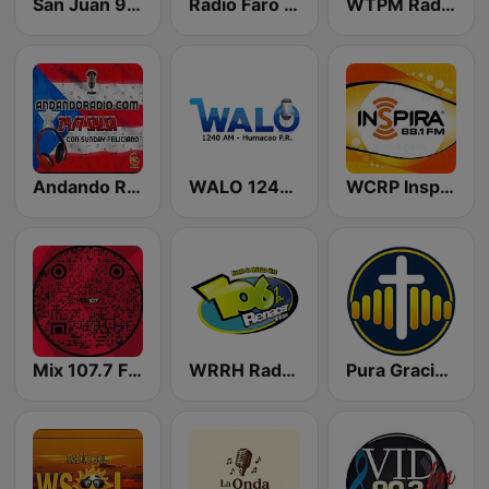
San Juan 96.1 FM
Radio Faro de Santidad
WTPM Radio Paraíso 92.9 FM
Andando Radio
WALO 1240 AM
WCRP Inspira 88.1 FM
Mix 107.7 FM
WRRH Radio Renacer 106.1 FM
Pura Gracia - WRPG-DB