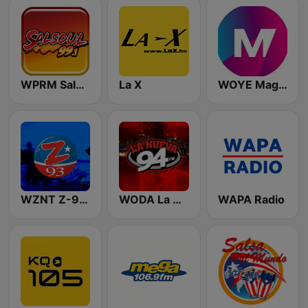
WPRM Salsoul 99.1 FM
La X
WOYE Magic 97.3 FM
WZNT Z-93 FM
WODA La Nueva 94 FM
WAPA Radio