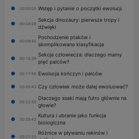
Wstęp i pytanie o początki ewolucji
00:00:00
Sekcja dinozaury: pierwsze tropy i
00:04:28
dźwięki
Pochodzenie ptaków i
00:09:45
skomplikowana klasyfikacja
Sekcja człowiecza: dlaczego mamy
00:15:39
pięć palców?
Ewolucja kończyn i palców
00:17:56
Czy człowiek może dalej ewoluować?
00:20:43
Dlaczego ssaki mają futro głównie na
00:22:55
głowie?
Kultura i ubranie jako funkcja
00:25:42
biologiczna
Różnice w pływaniu rekinów i
00:27:23