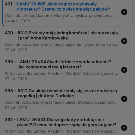
-
401
LAMU '26 #05 Jakie odgłosy wydawały
dinozaury? Czemu człowiek ma pięć palców?
Odcinek Letniej Akademii Młodych Umysłów poświęcony jest zagadnieniom ewolucji, dinozaurów oraz budowy ciała człowieka. Eksperci wyjaśniają procesy powstawania życia, mechanizmy adaptacji organizmów oraz fascynujące aspekty biologiczne, takie jak pochodzenie ptaków czy liczba palców u kręgowców. Rozmowa obejmuje także szeroki zakres tematów ewolucyjnych, od mechanizmów redukcji palców u zwierząt i pochodzenia kończyn, przez adaptacje ludzkiego ciała do ciepłego klimatu, aż po różnice w budowie rekinów i delfinów. Eksperci omawiają również możliwości i ograniczenia inżynierii genetycznej w kontekście tworzenia nowych cech oraz wpływ cywilizacji na ewolucję człowieka.
04 ago. 2026
-
400
#313 Protisty mają jedną komórkę i nie narzekają
| prof. Anna Karnkowska
Odcinek poświęcony jest fascynującemu i złożonemu światu protistów, analizując ich różnorodność – od pasożytniczych ameb wpływających na zachowanie gospodarzy, po organizmy modelowe o niezwykłych zdolnościach adaptacyjnych. Rozmówcy omawiają ewolucję systematyki biologicznej, która odchodzi od tradycyjnych królestw na rzecz supergrup, oraz znaczenie procesów takich jak endosymbioza i kleptoplastia w kształtowaniu eukariotów. Podczas rozmowy poruszane są kwestie nowoczesnej genomiki, która podważa przekonanie o prostocie organizmów jednokomórkowych. Eksperci przybliżają mechanizmy życia mikroorganizmów, rolę fitoplanktonu w ekosystemach oraz wyzwania związane z badaniem i hodowlą tych niezwykłych istot w warunkach laboratoryjnych.
30 jul. 2026
-
399
LAMU '26 #04 Skąd się bierze woda w kranie?
Jak kosmonauci mają Internet?
W tym odcinku Letniej Akademii Młodych Umysłów goście odpowiadają na pytania dzieci dotyczące technologii, kosmosu i historii. Rozmowy obejmują tematy takie jak budowa cyberprzestrzeni, komunikacja z Marsa oraz ewolucyjny wpływ gotowania na organizm człowieka. Eksperci poruszają również kwestie ekologiczne i technologiczne, wyjaśniając procesy uzdatniania wody w poznańskim Akwanecie oraz złożoność produkcji plastiku. Dyskusja obejmuje także wyzwania związane z recyklingiem, rolę tworzyw sztucznych w medycynie oraz znaczenie opakowań wielorazowych dla ochrony środowiska.
27 jul. 2026
-
398
#312 Galaktyki właśnie stały się jeszcze większą
zagadką | dr Anna Durkalec
Odcinek poświęcony jest fascynującej ewolucji wszechświata, od gęstej plazmy po złożone struktury galaktyczne. Rozmówcy analizują różnorodność galaktyk, procesy ich zderzeń oraz rolę ciemnej materii i energii w kształtowaniu kosmosu, przyglądając się jednocześnie strukturze Drogi Mlecznej. Program omawia przełomowe znaczenie nowoczesnych technologii, takich jak teleskop Jamesa Webba, który dostarcza danych podważających dotychczasowe modele kosmologiczne. Eksperci poruszają tematy odkryć Edwina Hubble'a, zagadki „małych czerwonych kropek” oraz nadchodzących rewolucji w astronomii dzięki nowym obserwatoriom.
23 jul. 2026
-
397
LAMU '26 #03 Dlaczego koty nie lubią się z
psami? Czemu nietoperze śpią do góry nogami?
W tym odcinku Letniej Akademii Młodych Umysłów eksperci odpowiadają na fascynujące pytania dotyczące świata zwierząt. Rozważamy mechanizmy zachowań domowych pupili, takie jak wycie psów czy relacje między kotami a psami, oraz badamy biologiczne zależności między wielkością organizmu a długością życia. Program przybliża również tajemnice innych gatunków – od mechanizmu widzenia u kotów i ochrony jeży, przez funkcjonowanie nietoperzy i ryb, aż po inteligencję delfinów. Na koniec dr Mikołaj Kaczmarski analizuje biologiczną możliwość istnienia smoków, rozważając ograniczenia fizyczne latających stworzeń oraz kulturowe postrzeganie tych legendarnych istot.