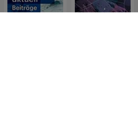
Forschung aktuell
Meteor
Голый землекоп
Science Documentaries