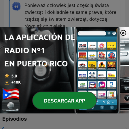
Ponieważ człowiek jest częścią świata
zwierząt i dokładnie te same prawa, które
rządzą się światem zwierząt, dotyczą
również człowieka.
00:21:37 · Odpowiedź na pytanie o możliwość
dalszej ewolucji gatunku ludzkiego.
Rzeczywiście, gdybyśmy chcieli dodać
skorupę żółwia do myszy, to by było
dosyć skomplikowane, bo to jest cała
rearanżacja całej architektury ciała.
00:36:49 · Wyjaśnienie trudności w łączeniu
cech anatomicznych pochodzących z zupełnie
różnych gatunków.
DESCARGAR APP
Episodios