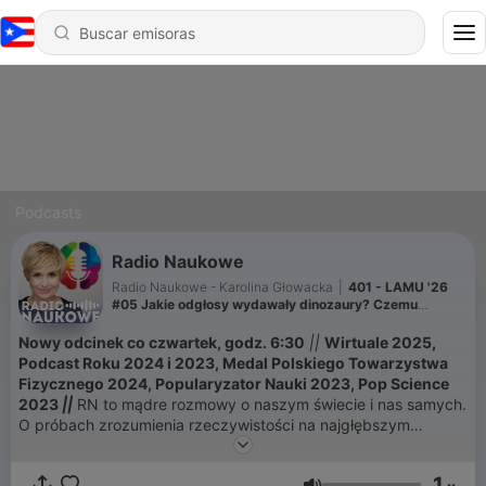
Podcasts
Radio Naukowe
Radio Naukowe - Karolina Głowacka
|
401 - LAMU '26
#05 Jakie odgłosy wydawały dinozaury? Czemu
człowiek ma pięć palców?
Nowy odcinek co czwartek, godz. 6:30
||
Wirtuale 2025,
Podcast Roku 2024 i 2023, Medal Polskiego Towarzystwa
Fizycznego 2024, Popularyzator Nauki 2023, Pop Science
2023
||
RN to mądre rozmowy o naszym świecie i nas samych.
O próbach zrozumienia rzeczywistości na najgłębszym
poziomie. Rozmawiam z naukowcami i naukowczyniami, którzy
- fenomenalnie! - opowiadają o swoich badaniach i
1