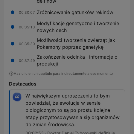
delfinów
Zróżnicowanie gatunków rekinów
00:30:07
Modyfikacje genetyczne i tworzenie
00:35:13
nowych cech
Możliwości tworzenia zwierząt jak
00:35:30
Pokemony poprzez genetykę
Zakończenie odcinka i informacje o
00:37:49
produkcji
Haz clic en un capítulo para ir directamente a ese momento
Destacados
W największym uproszczeniu to bym
powiedział, że ewolucja w sensie
biologicznym to są po prostu kolejne
etapy przystosowywania się organizmów
do zmian środowiska.
00:02:53 · Doktor Daniel Tyborowski definiuje