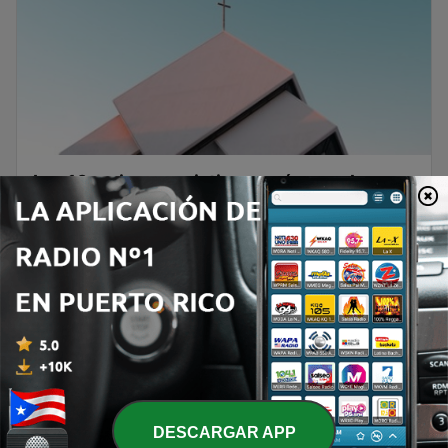
Las 10 emisoras cristianas más populares
en Puerto Rico
Las emisoras cristianas han sido, por décadas,
una parte esencial del panorama radial en Puerto
Rico. Más allá de la música y los programas, estas
estaciones representan un espacio de encuentro,
reflexión y esperanza para miles de personas que
buscan fortalecer su fe y valores espirituales a
Continuar leyendo
través de la...
DESCARGAR APP