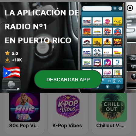
Emisoras de radio online que nos gustan
Beam FM
Wonder 80's
Top 90's
DESCARGAR APP
80s Pop Vibes
K-Pop Vibes
Chillout Vibes