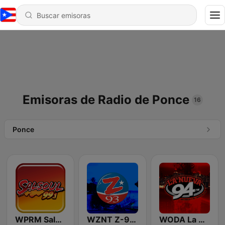
Emisoras de Radio de Ponce
16
Ponce
WPRM Salsoul 99.1 FM
WZNT Z-93 FM
WODA La Nueva 94 FM