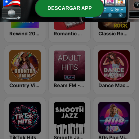
DESCARGAR APP
Rewind 2000's
Romantic Vibes
Classic Rock Station
Country Vibes
Beam FM - Adult Hits
Dance Machine
TikTok Hits
Smooth Jazz - Groov
80s Pop Vibes