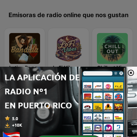
Emisoras de radio online que nos gustan
Latina Bandida!
LoFi Vibes
Chillout Vibes
K-Pop Vibes
Beam FM
Wonder 80's