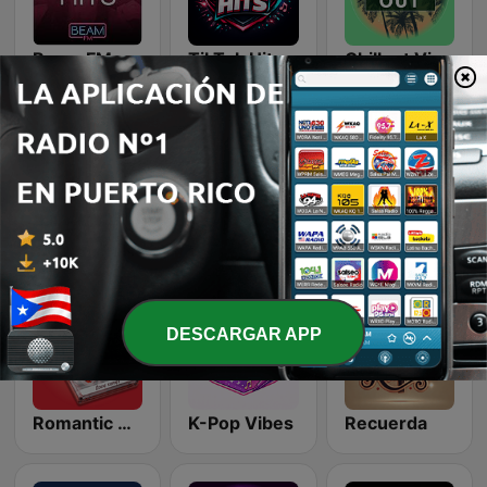
Beam FM - Adult Hits
TikTok Hits
Chillout Vibes
LoFi Vibes
Latina Bandida!
Country Vibes
DESCARGAR APP
Romantic Vibes
K-Pop Vibes
Recuerda