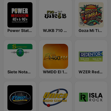
Power Station Radio
WJKB 710 AM
Goza Mi Timba 103.3 FM
Siete Notas de Amor
WMDD El 1480 AM
WZER Redentor 104.3 FM