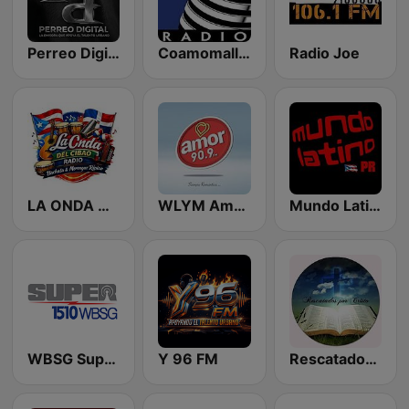
Perreo Digital
Coamomall Radio
Radio Joe
LA ONDA DEL CIBAO
WLYM Amor 90.9 FM
Mundo Latino PR
WBSG Super 1510
Y 96 FM
Rescatados Por Cristo