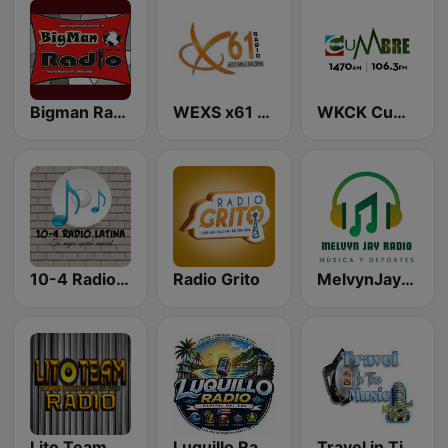
Bigman Radio
WEXS x61 Radio Plus
WKCK Cumbre 1470 AM
10-4 Radio Latina
Radio Grito
MelvynJayRadio
Lito Team Radio
Luquillo Radio
Travel in Time Music