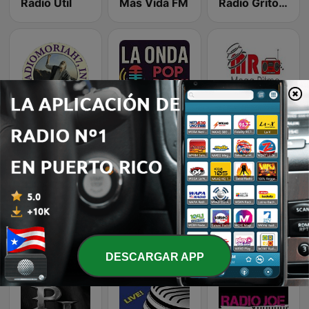
Radio Util
Mas Vida FM
Radio Grito 1200 AM
Radio Moriah 7
La Onda Pop Rock Live
Mega Ritmo FM
Balance Latino
Radio Salvacion PR
BQNA Radio 107
DESCARGAR APP