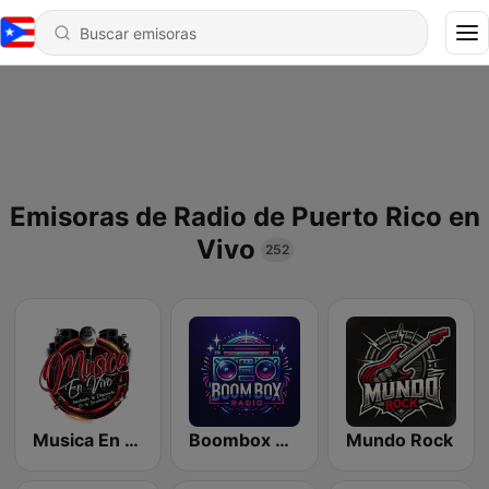
Emisoras de Radio de Puerto Rico en
Vivo
252
Musica En Vivo Radio
Boombox Radio
Mundo Rock