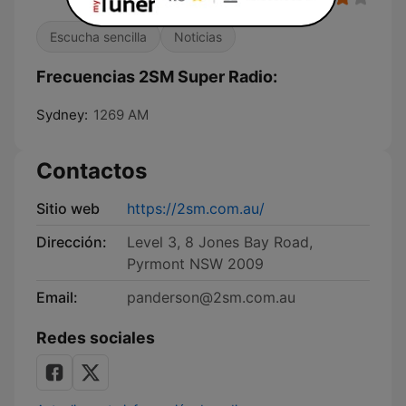
Escucha sencilla
Noticias
Frecuencias 2SM Super Radio:
Sydney:
1269 AM
Contactos
Sitio web
https://2sm.com.au/
Dirección:
Level 3, 8 Jones Bay Road,
Pyrmont NSW 2009
Email:
panderson@2sm.com.au
Redes sociales