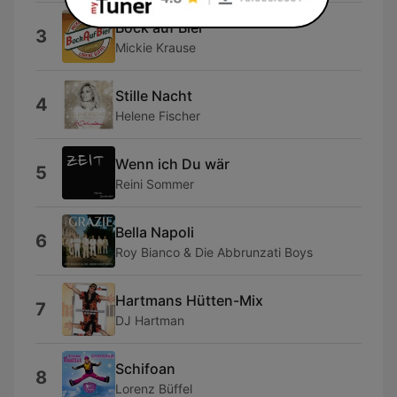
Bock auf Bier
3
Mickie Krause
Stille Nacht
4
Helene Fischer
Wenn ich Du wär
5
Reini Sommer
Bella Napoli
6
Roy Bianco & Die Abbrunzati Boys
Hartmans Hütten-Mix
7
DJ Hartman
Schifoan
8
Lorenz Büffel