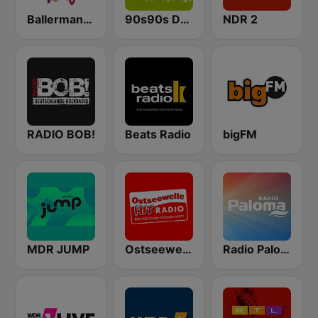
Ballermann Radio
90s90s Dance
NDR 2
RADIO BOB!
Beats Radio
bigFM
MDR JUMP
Ostseewelle Hit-Radio 105.6
Radio Paloma