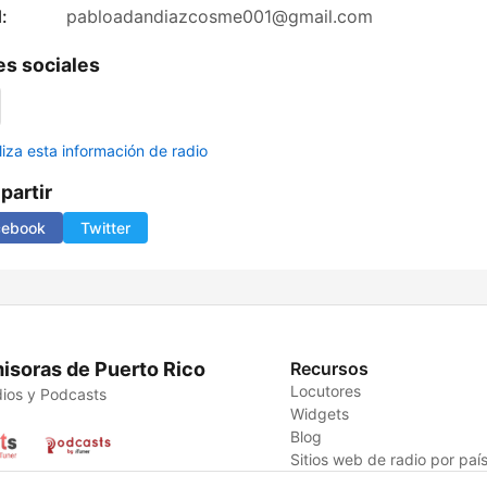
:
pabloadandiazcosme001@gmail.com
s sociales
liza esta información de radio
artir
cebook
Twitter
isoras de Puerto Rico
Recursos
Locutores
ios y Podcasts
Widgets
Blog
Sitios web de radio por paí