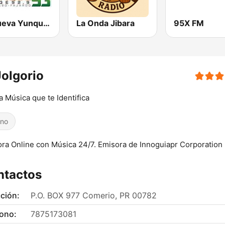
La Nueva Yunque 93 FM
La Onda Jibara
95X FM
Jolgorio
a Música que te Identifica
ino
ra Online con Música 24/7. Emisora de Innoguiapr Corporation
ntactos
ción:
P.O. BOX 977 Comerio, PR 00782
fono:
7875173081