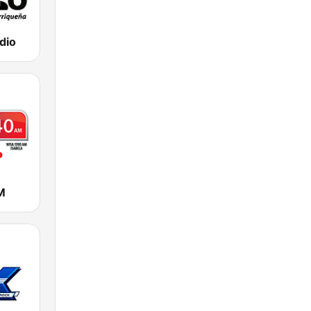
adio
M