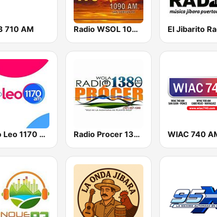
 710 AM
Radio WSOL 1090 AM
El Jibarito R
Radio Leo 1170 AM
Radio Procer 1380 AM
WIAC 740 A