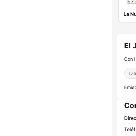
El 
Con l
Lat
Emiso
Co
Direc
Telé