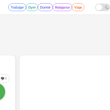
Trabajar
Gym
Dormir
Relajarse
Viaje
1