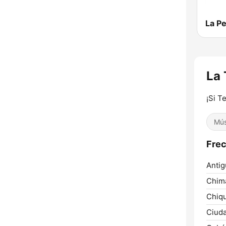
La P
La 
¡Si T
Mús
Frec
Antig
Chim
Chiqu
Ciud