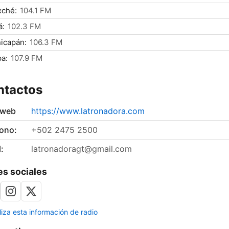
xché:
104.1 FM
á:
102.3 FM
icapán:
106.3 FM
a:
107.9 FM
ntactos
 web
https://www.latronadora.com
fono:
+502 2475 2500
:
latronadoragt@gmail.com
s sociales
liza esta información de radio