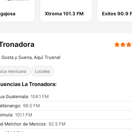
egajosa
Xtrema 101.3 FM
Exitos 90.9 
Tronadora
e Gusta y Suena, Aquí Truena!
ica mexicana
Locales
uencias La Tronadora:
ua Guatemala:
104.1 FM
altenango:
99.5 FM
imula:
101.1 FM
ad Melchor de Mencos:
92.5 FM