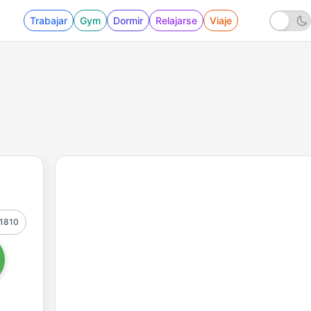
Trabajar
Gym
Dormir
Relajarse
Viaje
1810