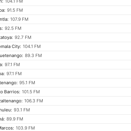
n:
104.1 FM
pa:
91.5 FM
ntla:
107.9 FM
s:
92.5 FM
atoya:
92.7 FM
mala City:
104.1 FM
uetenango:
89.3 FM
a:
97.1 FM
pa:
97.1 FM
tenango:
95.1 FM
o Barrios:
101.5 FM
altenango:
106.3 FM
huleu:
93.1 FM
má:
89.9 FM
Marcos:
103.9 FM