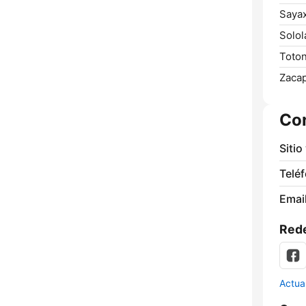
Saya
Solol
Toton
Zacap
Co
Sitio
Telé
Email
Rede
Actua