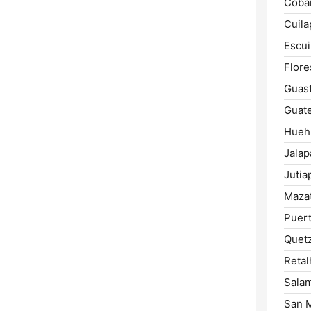
Cobá
Cuila
Escui
Flore
Guast
Guate
Hueh
Jalap
Jutia
Maza
Puert
Quetz
Retal
Sala
San 