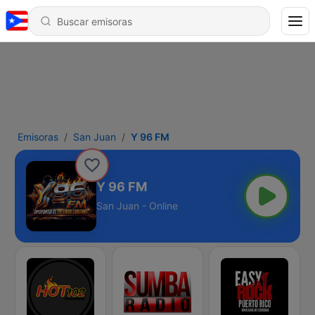
Emisoras
San Juan
Y 96 FM
Y 96 FM
San Juan - Online