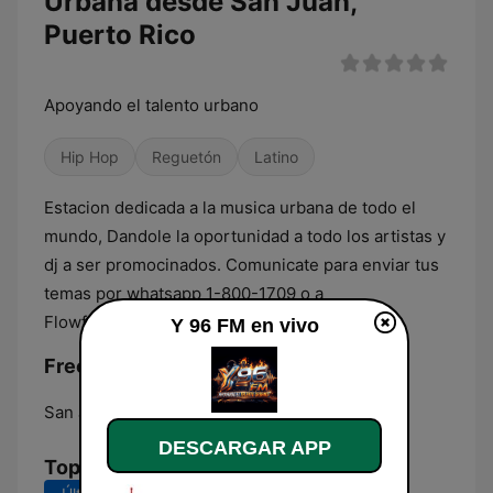
Urbana desde San Juan,
Puerto Rico
Apoyando el talento urbano
Hip Hop
Reguetón
Latino
Estacion dedicada a la musica urbana de todo el
mundo, Dandole la oportunidad a todo los artistas y
dj a ser promocinados. Comunicate para enviar tus
temas por whatsapp 1-800-1709 o a
Flowfmradiofl@gmail.com
Y 96 FM en vivo
Frecuencias Y 96 FM:
San Juan:
Online
DESCARGAR APP
Top Canciones