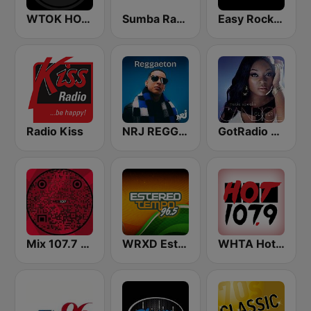
WTOK HOT 102
Sumba Radio
Easy Rock Puerto Rico
Radio Kiss
NRJ REGGAETON
GotRadio - Urban Lounge
Mix 107.7 FM
WRXD Estereotempo 96.5 FM
WHTA Hot 107.9