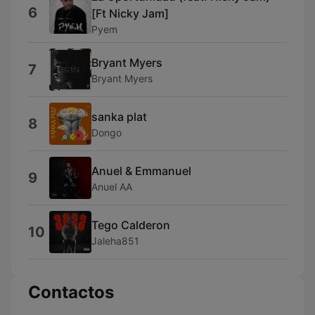
6
[Ft Nicky Jam]
Pyem
Bryant Myers
7
Bryant Myers
sanka plat
8
Dongo
Anuel & Emmanuel
9
Anuel AA
Tego Calderon
10
Jaleha851
Contactos