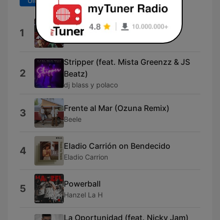
Últimos 7 días
Últimos 30 días
Espejos
1
Bimbo el Oso Mañoso
Stripper (feat. Mista Greenzz & JS
2
Beatz)
dj blass y polaco
Frente al Mar (Ozuna Remix)
3
Beele
Eladio Carrión on Bendecido
4
Eladio Carrion
Powerball
5
Hanzel La H
La Oportunidad (feat. Nicky Jam)