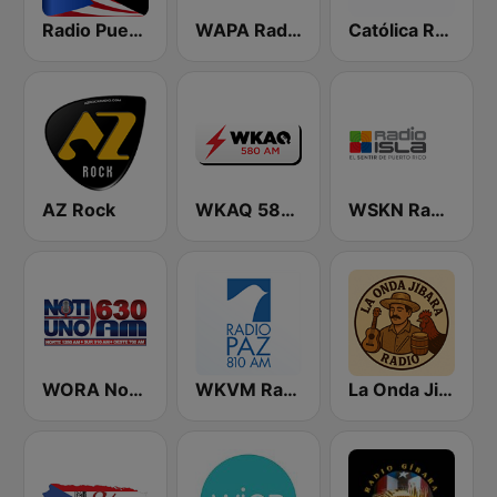
Radio Puerto Rico PR
WAPA Radio
Católica Radio
AZ Rock
WKAQ 580 AM
WSKN Radio Isla 1320 AM
WORA Noti Uno 630 AM
WKVM Radio Paz 810 AM
La Onda Jibara