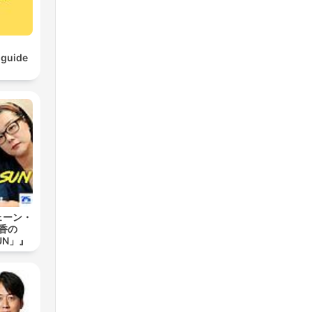
ion
 guide
.
ェーン・
香の
SUN」』