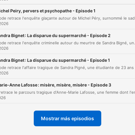
L'incertitude entre réalité et fantasmes
00:04:25
chel Peiry, pervers et psychopathe - Episode 1
Les crimes en Suisse et les indices physiques
00:06:06
 2026
L'instabilité des aveux de Michel Péry
00:07:13
ndra Bignet : La disparue du supermarché - Episode 2
Analyse psychiatrique : la psychopathie
00:08:09
Cet épisode retrace l'enquête criminelle autour du meurtre de Sandra Bigné, une jeune femme retrouvée morte après avoir disparu. L'analyse détaille
 2026
Traumatismes et origines de la pulsion
00:08:51
ndra Bignet : La disparue du supermarché - Episode 1
Le procès de 1989 et le verdict
00:12:07
 2026
Incarcération et destin final
00:13:09
rie-Anne Lafosse : misère, misère, misère - Episode 3
az clic en un capítulo para ir directamente a ese momento
2026
acados
Je l'ai pris en stop et j'ai brûlé son corps à Piascal, je
Mostrar más episodios
crois, oui, Piascal, près d'une rivière.
00:01:00 · Michel Péry détaille les circonstances du meurtre d