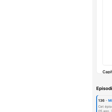
Capí
Episod
-
136
Mi
05 ago.