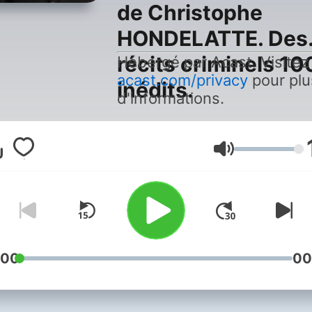
de Christophe
HONDELATTE. Des
récits criminels 1
Hébergé par Acast. Visitez
acast.com/privacy
pour plu
inédits.
d'informations.
Volumen
:00
00