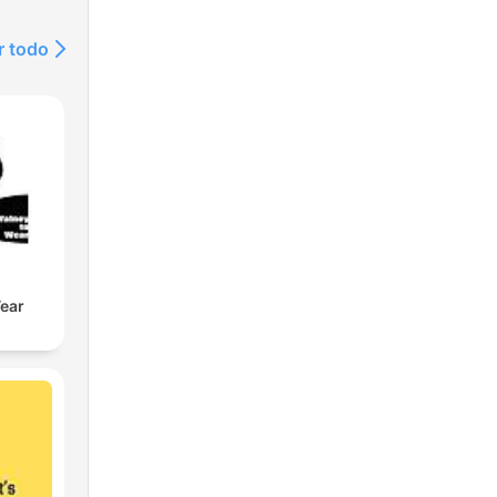
r todo
rs
à
n
ie
ear
de