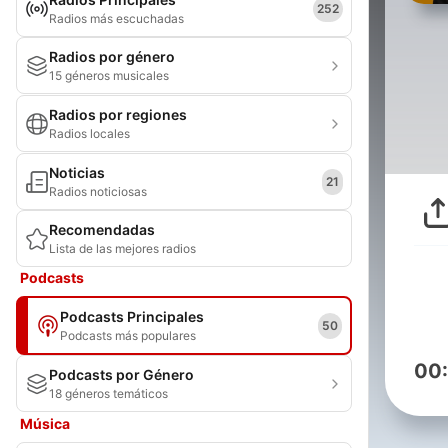
252
Radios más escuchadas
Radios por género
15 géneros musicales
Radios por regiones
Radios locales
Noticias
21
Radios noticiosas
Recomendadas
Lista de las mejores radios
Podcasts
Podcasts Principales
50
Podcasts más populares
00
Podcasts por Género
18 géneros temáticos
Música