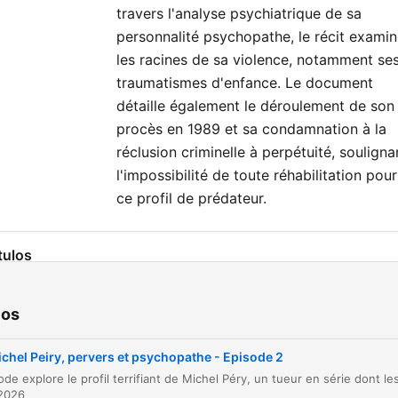
travers l'analyse psychiatrique de sa
personnalité psychopathe, le récit exami
les racines de sa violence, notamment se
traumatismes d'enfance. Le document
détaille également le déroulement de son
procès en 1989 et sa condamnation à la
réclusion criminelle à perpétuité, souligna
l'impossibilité de toute réhabilitation pour
ce profil de prédateur.
tulos
L'aveu du meurtre de Fabio
00:00:04
ios
Le bilan des victimes et le rituel criminel
00:01:29
chel Peiry, pervers et psychopathe - Episode 2
Des aveux hallucinants : de la Floride à l'Anne
00:02:31
 2026