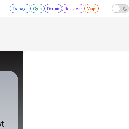
Trabajar
Gym
Dormir
Relajarse
Viaje
t