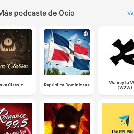
jeune Fabio lors de ses aveux.
Más podcasts de Ocio
Ve
J'ai découpé un bout de sa cuisse et je l'ai mangé.
00:03:16 · L'assassin revendique des actes de cannibalisme lo
d'un crime commis aux États-Unis.
De toute évidence, ça n'est pas à proprement parler 
un malade psychiatrique. Mais c'est sans nul doute u
psychopathe.
00:08:09 · L'expert psychiatre définit la nature de la patholog
de Michel Péry.
Walney to W
ova Classic
República Dominicana
(W2W)
L'idée que je pouvais faire subir des sévices aux
copains de l'école, ça m'excitait beaucoup.
00:10:42 · Michel Péry explique l'émergence de ses pulsions 
domination dès son jeune âge.