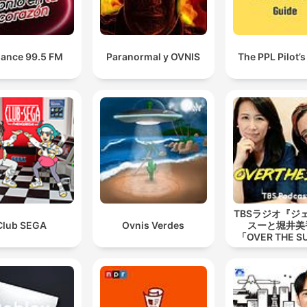
Michel Péry est reconnu coupable d'assassinat,
tentativé d'assassinat, crime manqué, vol, séquestrat
et attentat à la pudeur sur des enfants.
ance 99.5 FM
Paranormal y OVNIS
The PPL Pilot’s
00:12:38 · Le verdict final de son procès en Suisse est énoncé
TBSラジオ『ジ
Club SEGA
Ovnis Verdes
スーと堀井美
「OVER THE 