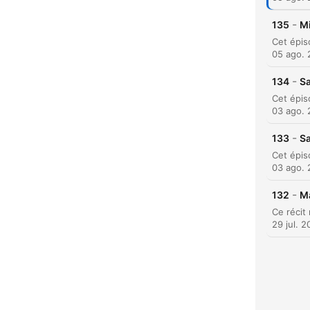
-
135
Mi
05 ago.
-
134
Sa
03 ago.
-
133
Sa
03 ago.
-
132
Ma
H
29 jul. 
Dest