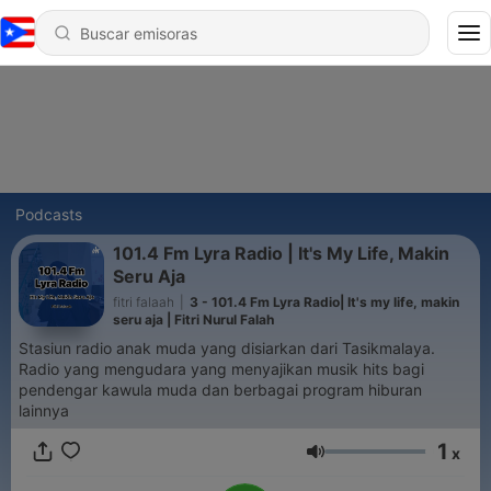
Podcasts
101.4 Fm Lyra Radio | It's My Life, Makin
Seru Aja
fitri falaah
|
3 - 101.4 Fm Lyra Radio| It's my life, makin
seru aja | Fitri Nurul Falah
Stasiun radio anak muda yang disiarkan dari Tasikmalaya.
Radio yang mengudara yang menyajikan musik hits bagi
pendengar kawula muda dan berbagai program hiburan
lainnya
1
x
Volumen