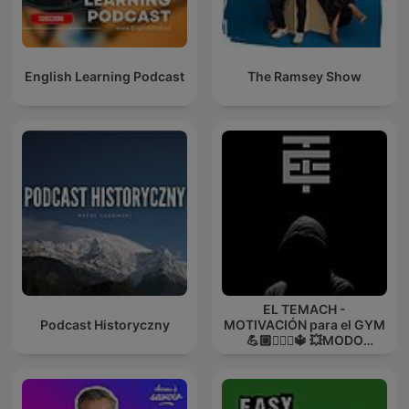
English Learning Podcast
The Ramsey Show
EL TEMACH -
Podcast Historyczny
MOTIVACIÓN para el GYM
💪🏼🏋🏻‍♀🔱 💥MODO
GUERRA💥