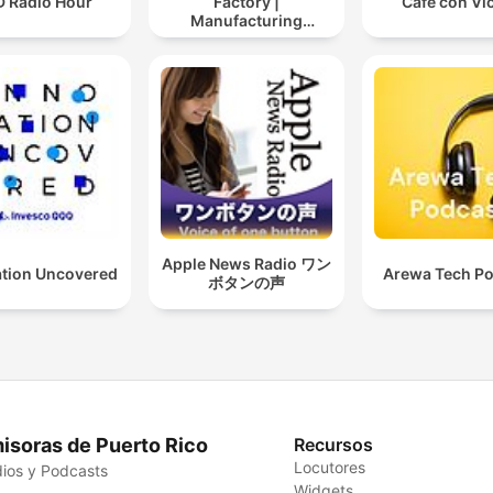
D Radio Hour
Factory |
Cafe con Vi
Manufacturing
Industry Podcast
Apple News Radio ワン
ation Uncovered
Arewa Tech P
ボタンの声
isoras de Puerto Rico
Recursos
Locutores
ios y Podcasts
Widgets