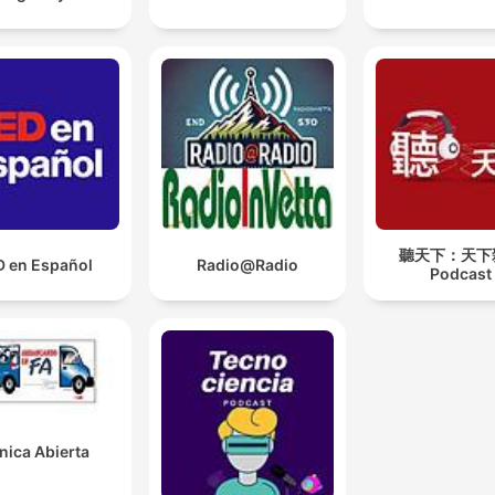
聽天下：天下
D en Español
Radio@Radio
Podcast
­nica Abierta