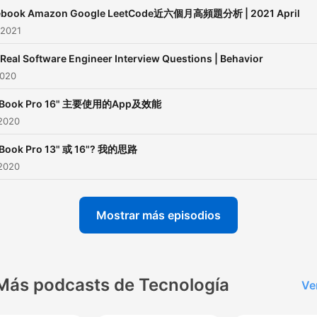
ebook Amazon Google LeetCode近六個月高頻題分析 | 2021 April
 2021
 Real Software Engineer Interview Questions | Behavior
2020
Book Pro 16" 主要使用的App及效能
 2020
Book Pro 13" 或 16"? 我的思路
 2020
Mostrar más episodios
Más podcasts de Tecnología
Ve