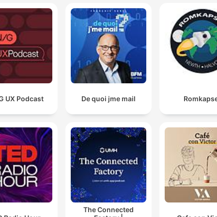
G UX Podcast
De quoi jme mail
Romkapse
The Connected