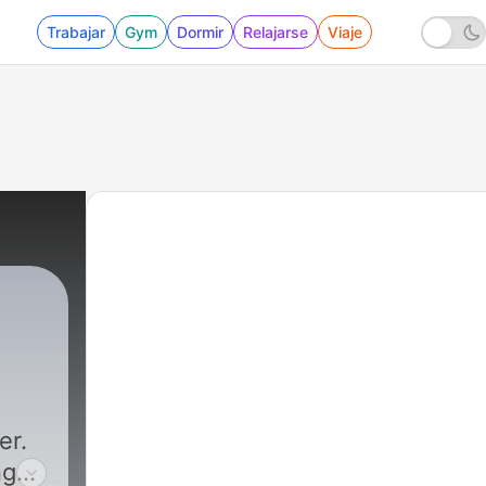
Trabajar
Gym
Dormir
Relajarse
Viaje
er.
ng