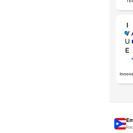
TE
Innov
Em
Rad