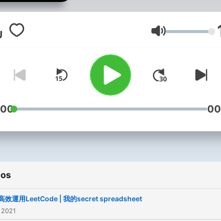
podcasts in
Technology/Programming/Ca
and share my visions to
Volumen
everyone of you :) 歡迎來到我
的頻道AH Tech。我是Alber
是一名軟體/財務工程師。在
頻道，我會創作各種主題的
Podcast。 My YouTube:
:00
00
https://www.youtube.com/
My Instagram:
http://instagram.com/ahte
ios
效運用LeetCode | 我的secret spreadsheet
 2021