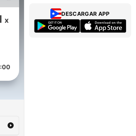
reer/Lifestyle
DESCARGAR APP
1
x
t，
這個
:00
c/ahtech01/
ch611