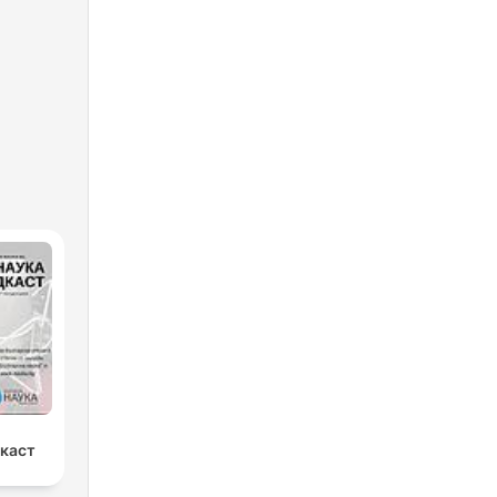
дкаст