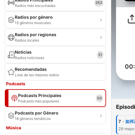
252
Radios más escuchadas
Radios por género
15 géneros musicales
Radios por regiones
Radios locales
Noticias
21
Radios noticiosas
00
Recomendadas
Lista de las mejores radios
Podcasts
Podcasts Principales
50
Podcasts más populares
Episod
Podcasts por Género
18 géneros temáticos
-
7
如何高
Música
29 mayo