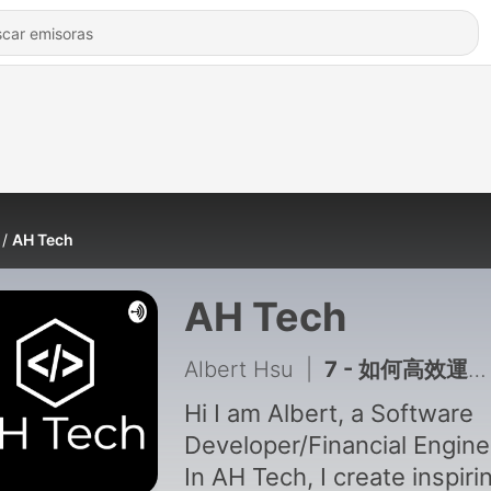
AH Tech
AH Tech
Albert Hsu
|
7 - 如何高效運用LeetCode | 我的secret spreadsheet
Hi I am Albert, a Software
Developer/Financial Engine
In AH Tech, I create inspiri