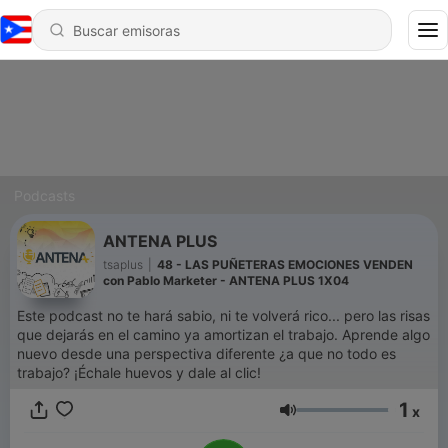
Podcasts
ANTENA PLUS
tsaplus
|
48 - LAS PUÑETERAS EMOCIONES VENDEN
con Pablo Marketer - ANTENA PLUS 1X04
Este podcast no te hará sabio, ni te volverá rico... pero las risas
que dejarás en el camino ya amortizan el trabajo. Aprende algo
nuevo desde una perspectiva diferente ¿a que no todo es
trabajo? ¡Échale huevos y dale al clic!
1
x
Volumen