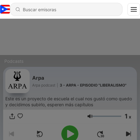
Podcasts
Arpa
Arpa podcast
|
3 - ARPA - EPISODIO "LIBERALISMO"
Este es un proyecto de escuela el cual nos gustó como quedo
y decidimos subirlo, esperen más capítulos
1
x
Volumen