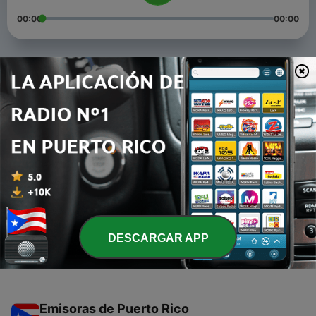
00:00
00:00
Episodios
-
3
ARPA - EPISODIO "LIBERALISMO"
15 mayo 2021
-
2
ARPA - Vida y muerte
11 abr. 2021
-
1
ARPA - EPISODIO PILOTO "RAÍCES"
26 feb. 2021
DESCARGAR APP
Emisoras de Puerto Rico