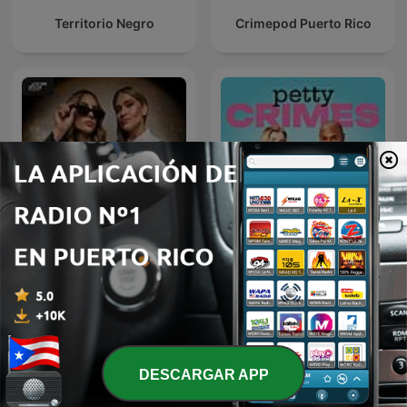
Territorio Negro
Crimepod Puerto Rico
Crimes of Reddit with
Sabrina Deana-Roga &
Petty Crimes
Alexis Linkletter
DESCARGAR APP