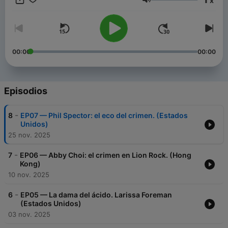
x
Casos icónicos de Latinoamérica y el mundo. 🧠 Enfoque
Volumen
psicológico y narración envolvente. 📅 Nuevos episodios cada
semana. www.prosound.com.ar
00:00
00:00
Episodios
-
8
EP07 — Phil Spector: el eco del crimen. (Estados
Unidos)
25 nov. 2025
-
7
EP06 — Abby Choi: el crimen en Lion Rock. (Hong
Kong)
10 nov. 2025
-
6
EP05 — La dama del ácido. Larissa Foreman
(Estados Unidos)
03 nov. 2025