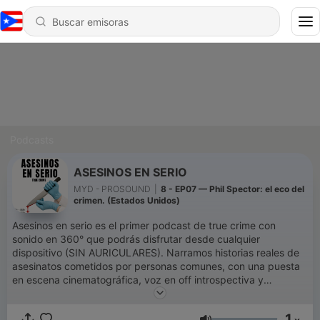
Podcasts
ASESINOS EN SERIO
MYD - PROSOUND
|
8 - EP07 — Phil Spector: el eco del
crimen. (Estados Unidos)
Asesinos en serio es el primer podcast de true crime con
sonido en 360° que podrás disfrutar desde cualquier
dispositivo (SIN AURICULARES). Narramos historias reales de
asesinatos cometidos por personas comunes, con una puesta
en escena cinematográfica, voz en off introspectiva y
reconstrucciones que te harán dudar de todo. Cada episodio
es un viaje sensorial al lado más oscuro del ser humano. 🔪
1