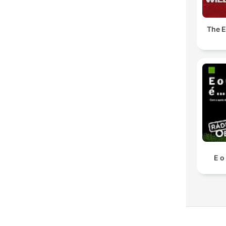
The E
E o