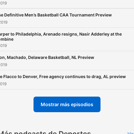
2019
e Definitive Men’s Basketball CAA Tournament Preview
2019
rper to Philadelphia, Arenado resigns, Nasir Adderley at the
ombine
2019
on, Machado, Delaware Basketball, NL Preview
2019
e Flacco to Denver, Free agency continues to drag, AL preview
2019
Mostrar más episodios
Más podcasts de Deportes