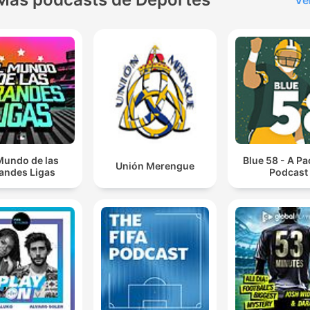
Ve
Mundo de las
Blue 58 - A P
Unión Merengue
andes Ligas
Podcast