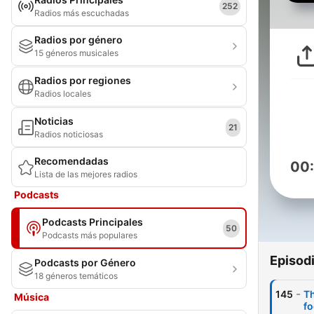
252
Radios más escuchadas
Radios por género
15 géneros musicales
Radios por regiones
Radios locales
Noticias
21
Radios noticiosas
Recomendadas
00
Lista de las mejores radios
Podcasts
Podcasts Principales
50
Podcasts más populares
Episod
Podcasts por Género
18 géneros temáticos
-
145
Th
Música
fo