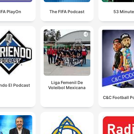
IFA PlayOn
The FIFA Podcast
53 Minut
Liga Femenil De
ndo El Podcast
Voleibol Mexicana
C&C Football P