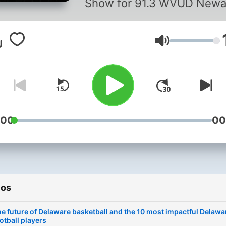
Show for 91.3 WVUD Newa
Volumen
:00
00
ios
e future of Delaware basketball and the 10 most impactful Delawa
otball players