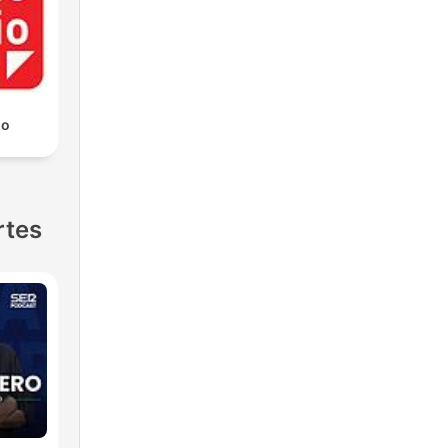
io
rtes