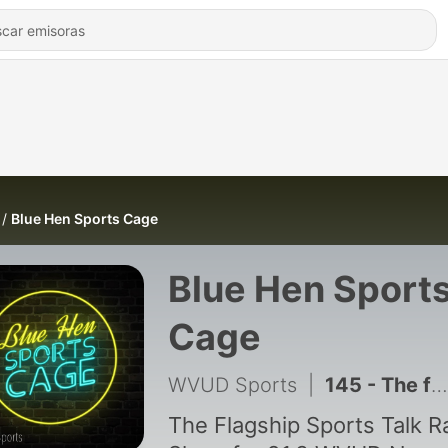
Blue Hen Sports Cage
Blue Hen Sport
Cage
WVUD Sports
|
145 - The future of Delaware basketball and the 10 most impactful Delaware football players
The Flagship Sports Talk R