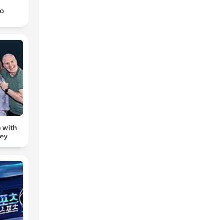
ro
 with
zey