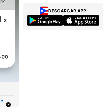
rk
DESCARGAR APP
1
x
:00
re