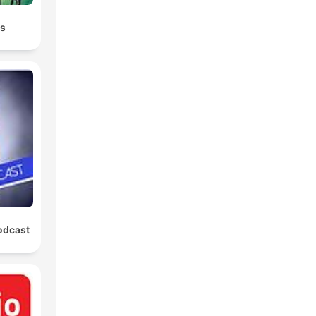
es
odcast