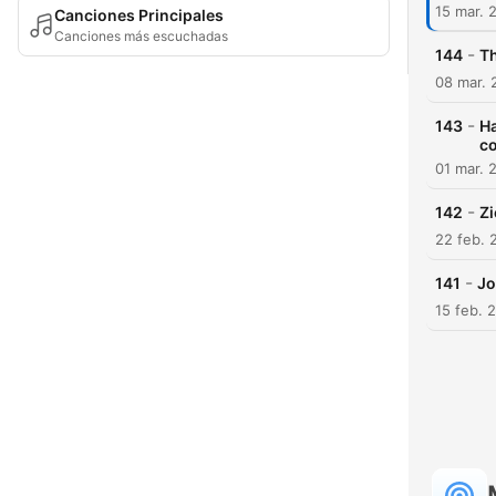
15 mar. 
Canciones Principales
Canciones más escuchadas
-
144
Th
08 mar. 
-
143
Ha
c
01 mar. 
-
142
Zi
22 feb. 
-
141
Jo
15 feb. 