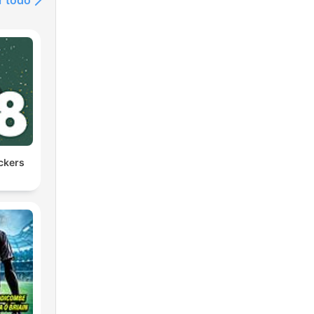
r todo
ackers