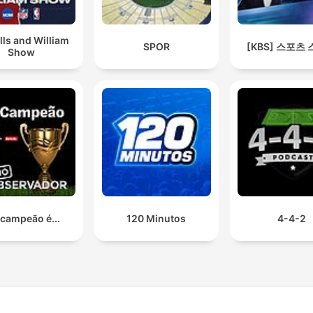
lls and William
SPOR
[KBS] 스포츠
Show
 campeão é...
120 Minutos
4-4-2