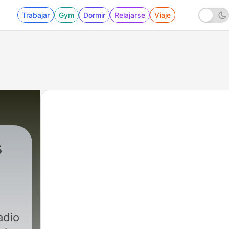
Trabajar
Gym
Dormir
Relajarse
Viaje
s
adio