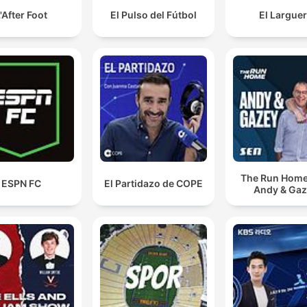
'After Foot
El Pulso del Fútbol
El Largue
The Run Home
ESPN FC
El Partidazo de COPE
Andy & Ga