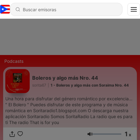
Podcasts
Boleros y algo más Nro. 44
sorita67
|
1 - Boleros y algo más con Soraima Nro. 44
Una hora para disfrutar del género romántico por excelencia...
" El Bolero " Puedes disfrutar de este programa y de música
romántica en Soritaradio1.blogspot.com O descarga nuestra
aplicación Soritaradio Somos SoritaRadio La radio que es para
tì The radio That is for you
1
x
Volumen