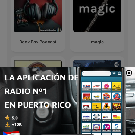
Boox Box Podcast
magic
Old Time Radio Theater
World war III