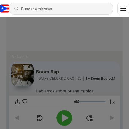
Podcasts
Boom Bap
TOMAS DELGADO CASTRO
|
1 - Boom Bap ed.1
Hablamos sobre buena musica
1
x
Volumen