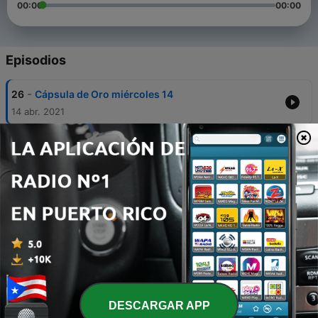
00:00
00:00
Episodios
-
26
Cápsula de Oro miércoles 14
14 abr. 2021
-
25
Cápsula de Oro lunes 12 abril
13 abr. 2021
-
24
Cápsula de Oro viernes 09 abril
13 abr. 2021
-
23
Cápsula de Oro miércoles 07 abril
13 abr. 2021
-
22
Cápsula de Oro lunes 05
13 abr. 2021
DESCARGAR APP