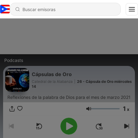
Podcasts
Cápsulas de Oro
Catedral de la Alabanza
|
26 - Cápsula de Oro miércoles
14
Reflexiones de la palabra de Dios para el mes de marzo 2021
1
x
Volumen