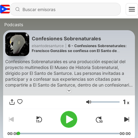
Podcasts
Confesiones Sobrenaturales
elsantodesanturce
|
6 - Confesiones Sobrenaturales:
Francisco Gonzáles se confiesa con El Santo de
Santurce
Confesiones Sobrenaturales es una producción especial del
proyecto multimedios El Museo de Historia Sobrenatural,
dirigido por El Santo de Santurce. Las personas invitadas a
participar y a confesar sus experiencias son citadas para
compartirle a El Santo de Santurce, dentro de un confesionario,
historias y anécdotas de gran profundidad espiritual en sus
vidas.
1
x
Volumen
00:00
00:00