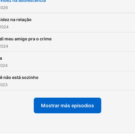
videz na adolescência
2026
idez na relação
 2024
di meu amigo pra o crime
2024
a
2024
ê não está sozinho
2023
Mostrar más episodios