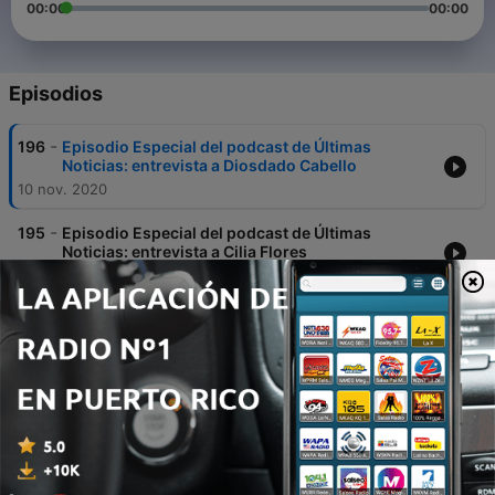
00:00
00:00
Episodios
-
196
Episodio Especial del podcast de Últimas
Noticias: entrevista a Diosdado Cabello
10 nov. 2020
-
195
Episodio Especial del podcast de Últimas
Noticias: entrevista a Cilia Flores
04 nov. 2020
-
194
Huída de Leopoldo López a España. Elecciones
en EEUU. Artistas colombianos y “Guardia
Fuerza”
30 oct. 2020
-
193
Nueva etapa de la flexibilización en Venezuela.
Victoria del MAS en Bolivia. Plebiscito en Chile.
Lo nuevo de Ana Tijoux
23 oct. 2020