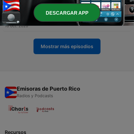
-
192
Anuncios para la economía decembrina.
DESCARGAR APP
Criptoeconomía en Venezuela. El Maelström de
Fito Páez.
16 oct. 2020
Mostrar más episodios
Emisoras de Puerto Rico
Radios y Podcasts
Recursos