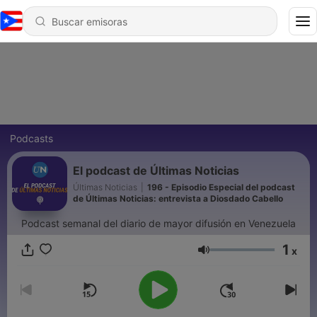
Podcasts
El podcast de Últimas Noticias
Últimas Noticias
|
196 - Episodio Especial del podcast
de Últimas Noticias: entrevista a Diosdado Cabello
Podcast semanal del diario de mayor difusión en Venezuela
1
x
Volumen