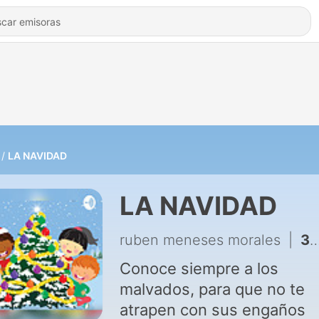
LA NAVIDAD
LA NAVIDAD
ruben meneses morales
|
3 - Fábula El lobo y La cabra
Conoce siempre a los
malvados, para que no te
atrapen con sus engaños