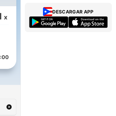
DESCARGAR APP
1
x
:00