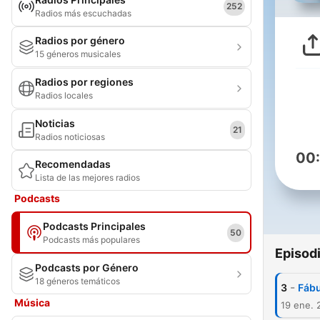
252
Radios más escuchadas
Radios por género
15 géneros musicales
Radios por regiones
Radios locales
Noticias
21
Radios noticiosas
00
Recomendadas
Lista de las mejores radios
Podcasts
Podcasts Principales
50
Podcasts más populares
Episod
Podcasts por Género
18 géneros temáticos
-
3
Fábu
Música
19 ene. 