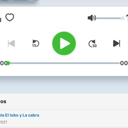
Volumen
:00
00
ios
la El lobo y La cabra
2021