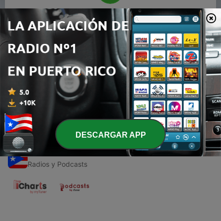
00:00
00:00
Episodios
-
1
Simón- la flauta de bambú
26 sep. 2020
DESCARGAR APP
Emisoras de Puerto Rico
Radios y Podcasts