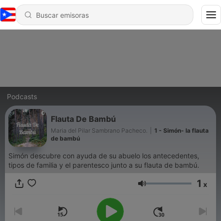
Podcasts
Flauta De Bambú
Maria del Pilar Sambrano Pacheco.
|
1 - Simón- la flauta
de bambú
Simón descubre con ayuda de su abuelo los antecedentes,
tipos de familia y el parentesco junto a su flauta de bambú.
1
x
Volumen