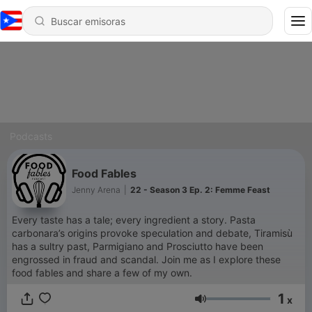
Podcasts
Food Fables
Jenny Arena
|
22 - Season 3 Ep. 2: Femme Feast
Every taste has a tale; every ingredient a story. Pasta
carbonara’s origins provoke speculation and debate, Tiramisù
has a sultry past, Parmigiano and Prosciutto have been
engrossed in fraud and scandal. Join me as I explore these
food fables and share a few of my own.
1
x
Volumen