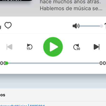
hace muchos años atrás.
Hablemos de música se
convirtió poco a poco en u
programa completo, pero s
Volumen
orígenes eran solo para
acompañar la previa de otr
producciones. Dos
temporadas a pura música.
recomiendo escuchar este
podcast cerca de lápiz y pa
:00
00
. Conduce: Sebastián Ruffo
Más info:
https://linktr.ee/radiobord
. DEJANOS UNA DONACIÓ
ios
☕ Argentina:
https://cafecito.app/radio