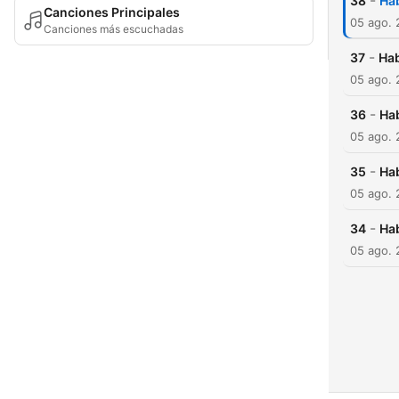
-
38
Ha
Canciones Principales
05 ago. 
Canciones más escuchadas
-
37
Ha
05 ago. 
-
36
Ha
05 ago. 
-
35
Ha
05 ago. 
-
34
Ha
05 ago. 