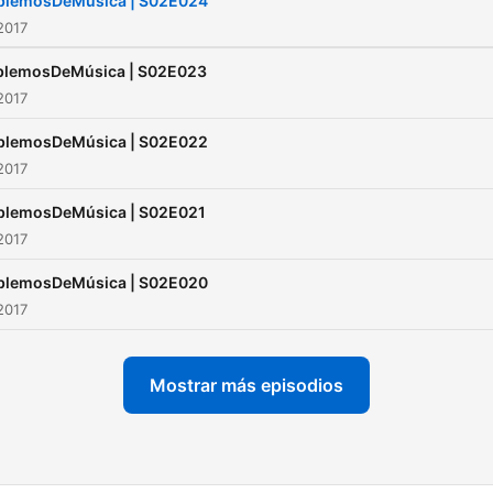
blemosDeMúsica | S02E024
☕ Mundo:
2017
https://buymeacoffee.com
blemosDeMúsica | S02E023
2017
blemosDeMúsica | S02E022
2017
blemosDeMúsica | S02E021
2017
blemosDeMúsica | S02E020
2017
Mostrar más episodios