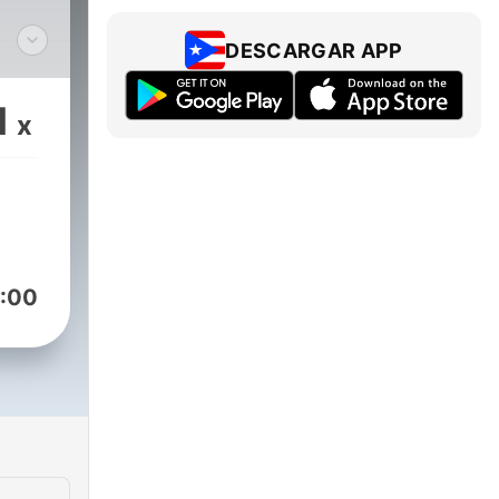
DESCARGAR APP
n
us
1
x
as
 Se
pel.
:00
.
erok
N:
border