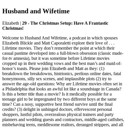
Husband and Wifetime
Elizabeth
|
29 - The Christmas Setup: Have A Frantastic
Christmas!
Welcome to Husband And Wifetime, a podcast in which spouses
Elizabeth Blickle and Matt Caporaletti explore their love of . . .
Lifetime movies. They don’t remember the point at which their
casual pastime developed into a full-blown obsession (classic made-
for-tv amnesia), but it was sometime before Lifetime movies
cropped up in their wedding vows and the best man’s and maid-of-
honor’s toasts. Please join Elizabeth and Matt as they: (1)
breakdown the breakdowns, histrionics, perilous online dates, fatal
honeymoons, silly sex scenes, and implausible plots (2) try to
answer the age-old questions: Why are Lifetime movies often set in
a Philadelphia that looks an awful lot like a soundstage in Canada?
Is this a better title than a movie? Is it medically possible for a
teenage girl to be impregnated by two different boys at the same
time? Can a nosy, supportive best friend survive until the final
credits? (3) delight in unhinged doctors, effervescent personal
shoppers, lustful pilots, overzealous physical trainers and party
planners and wedding guests and contractors, middle-aged catfishes,
misbehaving teens, meddlesome realtors, deranged strippers, and all