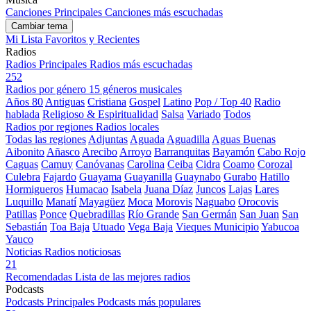
Canciones Principales
Canciones más escuchadas
Cambiar tema
Mi Lista
Favoritos y Recientes
Radios
Radios Principales
Radios más escuchadas
252
Radios por género
15 géneros musicales
Años 80
Antiguas
Cristiana
Gospel
Latino
Pop / Top 40
Radio
hablada
Religioso & Espiritualidad
Salsa
Variado
Todos
Radios por regiones
Radios locales
Todas las regiones
Adjuntas
Aguada
Aguadilla
Aguas Buenas
Aibonito
Añasco
Arecibo
Arroyo
Barranquitas
Bayamón
Cabo Rojo
Caguas
Camuy
Canóvanas
Carolina
Ceiba
Cidra
Coamo
Corozal
Culebra
Fajardo
Guayama
Guayanilla
Guaynabo
Gurabo
Hatillo
Hormigueros
Humacao
Isabela
Juana Díaz
Juncos
Lajas
Lares
Luquillo
Manatí
Mayagüez
Moca
Morovis
Naguabo
Orocovis
Patillas
Ponce
Quebradillas
Río Grande
San Germán
San Juan
San
Sebastián
Toa Baja
Utuado
Vega Baja
Vieques Municipio
Yabucoa
Yauco
Noticias
Radios noticiosas
21
Recomendadas
Lista de las mejores radios
Podcasts
Podcasts Principales
Podcasts más populares