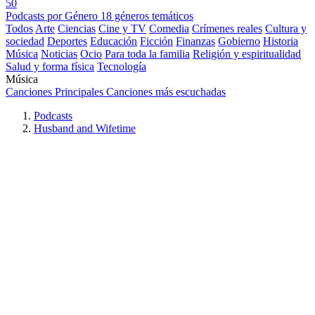
50
Podcasts por Género
18 géneros temáticos
Todos
Arte
Ciencias
Cine y TV
Comedia
Crímenes reales
Cultura y
sociedad
Deportes
Educación
Ficción
Finanzas
Gobierno
Historia
Música
Noticias
Ocio
Para toda la familia
Religión y espiritualidad
Salud y forma física
Tecnología
Música
Canciones Principales
Canciones más escuchadas
Podcasts
Husband and Wifetime