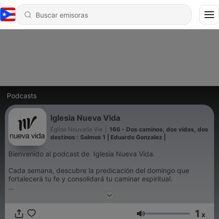
Podcasts
Iglesia Nueva Vida
Église Nouvelle Vie
|
166 - Dos caminos, dos vidas, dos
destinos : Salmos 1 | Eduardo Gonzalez |
Bienvenido al podcast de Iglesia Nueva Vida.
Cada semana, descubre la predicación del domingo que
fortalecerá tu fe y consolidará tu caminar espiritual.
Si el mensaje te ha impactado, no dudes en compartirlo con tu
entorno.
1
x
Volumen