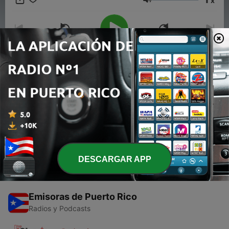
x
Volumen
00:00
00:00
Episodios
-
2
Juan luis guerra en noche de romance
28 ago. 2018
DESCARGAR APP
Emisoras de Puerto Rico
Radios y Podcasts