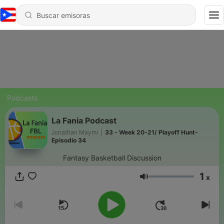
Podcasts
La Fania Podcast
Jonathan Maymi
|
33 - Week 20-21/ Playoff Hunt-
Episodio 34
Fantasy Basketball Discussion
1
x
Volumen