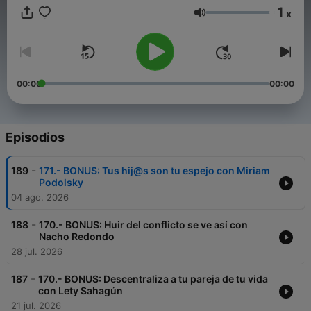
@lamagiadelcaos y puedes vernos en YouTube. Un podcast
1
x
que se desprende de la plataforma de bienestar La Magia del
Volumen
Caos.
00:00
00:00
Episodios
-
189
171.- BONUS: Tus hij@s son tu espejo con Miriam
Podolsky
04 ago. 2026
-
188
170.- BONUS: Huir del conflicto se ve así con
Nacho Redondo
28 jul. 2026
-
187
170.- BONUS: Descentraliza a tu pareja de tu vida
con Lety Sahagún
21 jul. 2026