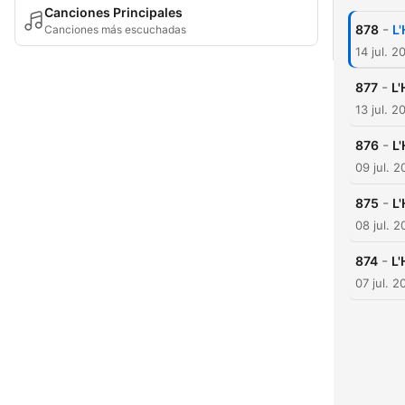
Canciones Principales
-
878
L
Canciones más escuchadas
14 jul. 2
-
877
L'
13 jul. 2
-
876
L
09 jul. 
-
875
L
08 jul. 
-
874
L'
07 jul. 2