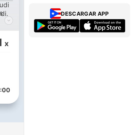
udi
s
di.
DESCARGAR APP
1
x
:00