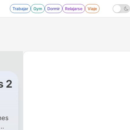
Trabajar
Gym
Dormir
Relajarse
Viaje
s 2
mes