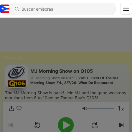
Podcasts
MJ Morning Show on Q105
MJ Morning Show on Q105
|
2650 - Best Of The MJ
Morning Show, Fri., 8/7/26: What Do Restaurant
Employees Know That You Might Not?
The MJ Morning Show is back! Join MJ and the gang weekday
mornings from 6 to 10am on Tampa Bay's Q105!
1
x
Volumen