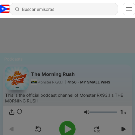
Podcasts
The Morning Rush
Monster RX93.1
|
4156 - MY SMALL WINS
This is the official podcast channel of Monster RX93.1's THE
MORNING RUSH
1
x
Volumen