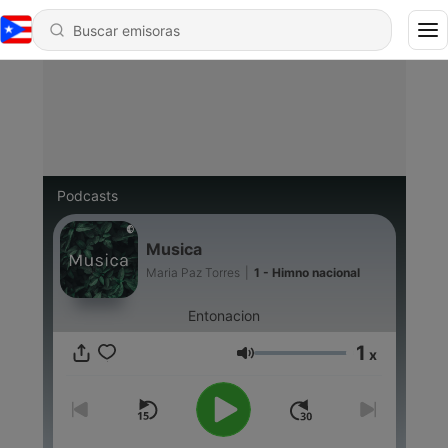
Podcasts
Musica
Maria Paz Torres
|
1 - Himno nacional
Entonacion
1
x
Volumen