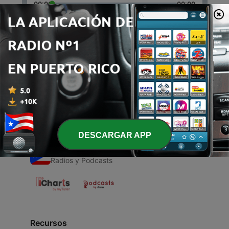
00:00
00:00
Episodios
-
1
Himno nacional
05 oct. 2020
DESCARGAR APP
Emisoras de Puerto Rico
Radios y Podcasts
Recursos