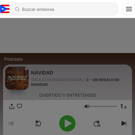
Podcasts
NAVIDAD
01ALEJO HERNÁNDEZ AARÓN
|
2 - UN REGALO DE
NAVIDAD
DIVERTIDO Y ENTRETENIDO
1
x
Volumen