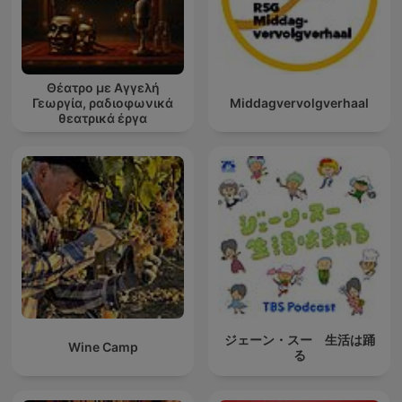
Θέατρο με Αγγελή
Γεωργία, ραδιοφωνικά
Middagvervolgverhaal
θεατρικά έργα
ジェーン・スー 生活は踊
Wine Camp
る