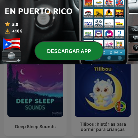
Frozen Bedtime Stories
Theo’s Zoo
Más podcasts internacionales de Para toda
la familia
DESCARGAR APP
Tilibou: histórias para
Deep Sleep Sounds
dormir para crianças