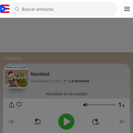
Podcasts
Navidad
Guadalupe Reyes
|
1 - La Navidad
Navidad en la cuidad
1
x
Volumen