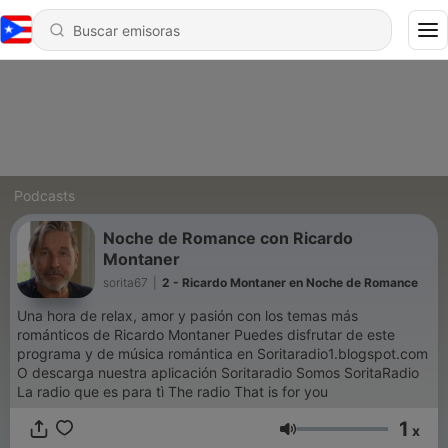
Podcasts
Noche de Romance con Ricardo
Montaner
sorita67
|
2 - Ricardo Montaner en Noche de Romance
Una hora de relax, amor y pasión con los temas más
románticos de Ricardo Montaner Puedes disfrutar de este
programa y de música romántica en Soritaradio1.blogspot.com
O descarga nuestra aplicación Soritaradio Somos SoritaRadio
La radio que es para tì The radio That is for you
1
x
Volumen