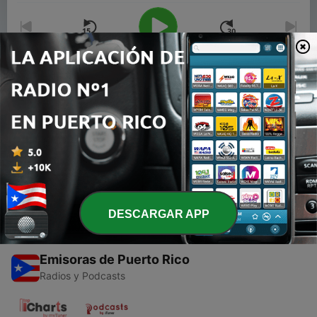
00:00
00:00
Episodios
-
2
Ricardo Montaner en Noche de Romance
17 ago. 2016
DESCARGAR APP
Emisoras de Puerto Rico
Radios y Podcasts