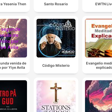
ra Yesenia Then
Santo Rosario
EWTN Liv
gunda venida de
Evangelio medi
Código Misterio
o por Yiye Avila
explicad