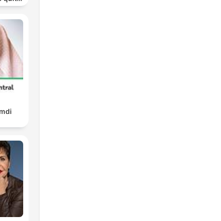
ohol
amdi