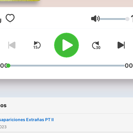
Volumen
:00
00
ios
apariciones Extrañas PT II
2023