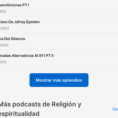
ersticiones PT I
2023
Caso De Jefrey Epstein
 2023
a Del Silencio
 2023
madas Aterradoras Al 911 PT II
2023
Mostrar más episodios
Más podcasts de Religión y
Ve
espiritualidad