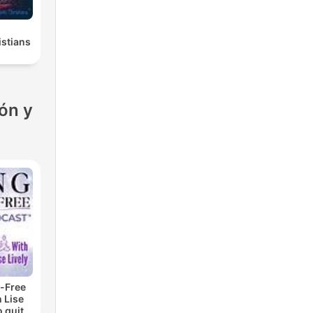
istians
ón y
-Free
 Lise
o quit