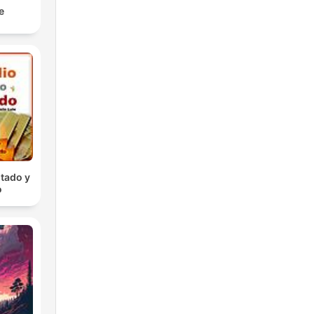
e
tado y
o