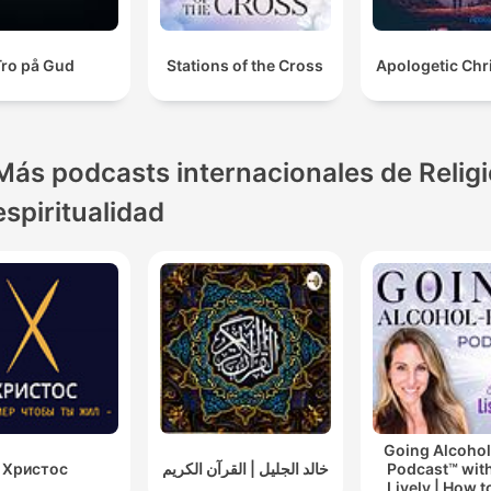
Tro på Gud
Stations of the Cross
Apologetic Chr
Más podcasts internacionales de Religi
espiritualidad
Going Alcohol
Христос
خالد الجليل | القرآن الكريم
Podcast™ with
Lively | How t