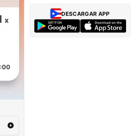
DESCARGAR APP
1
x
:00