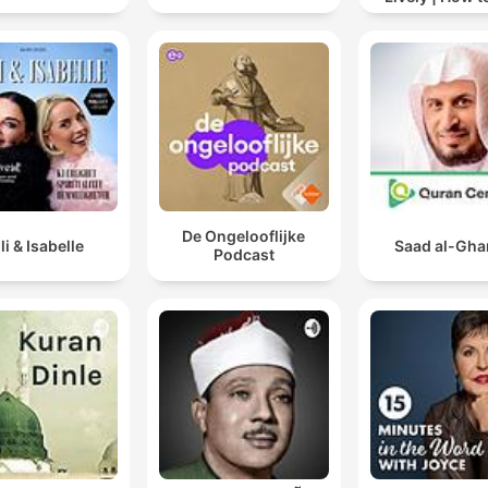
drinking alc
De Ongelooflijke
lli & Isabelle
Saad al-Gh
Podcast