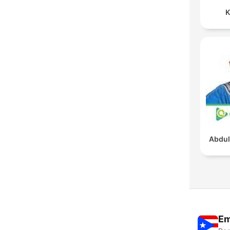
K
Abdul
Em