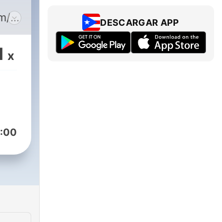
m/player?
DESCARGAR APP
1
x
23
4
:00
ro