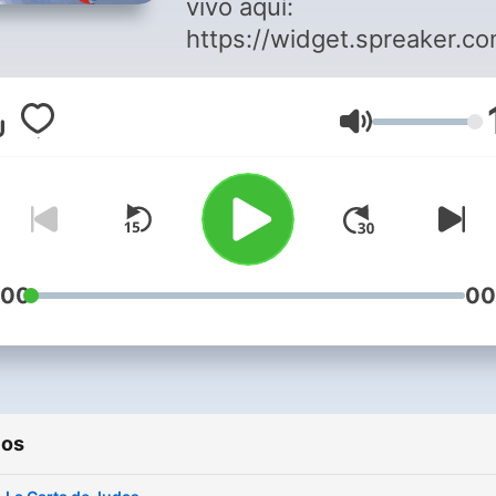
vivo aquí:
https://widget.spreaker.co
show_id=3279340
Volumen
#feliznavidad #navidad20
#añonuevo2023 #feliz202
#felizaño2024
#merrychristmas2023
#christmas23 #ofertas
:00
00
#ofertasdenavidad
#christmasoffers
#thanksgiving #viernesneg
#viernesnegro23
ios
#viernesnegro2023
#Thanksgiving2023