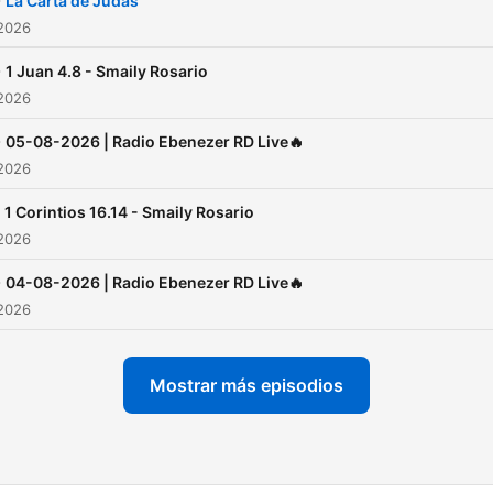
-
La Carta de Judas
#
thanksgiving
23 #diciemb
 2026
#diciembre2023 #diciemb
-
1 Juan 4.8 - Smaily Rosario
#December #December20
 2026
#December23
-
05-08-2026 | Radio Ebenezer RD Live🔥
#musicacristiana
 2026
#radiocristiana
#lomejordel2023
1 Corintios 16.14 - Smaily Rosario
 2026
#Thebestof2023
#lomejordelaño2023
-
04-08-2026 | Radio Ebenezer RD Live🔥
#merrychristmas
christma
 2026
#bhfyp
#musica #familia
#family #gifts #music #rd
Mostrar más episodios
#republicadominicana
#sanpedrodemacoris
#puntacana #laromana