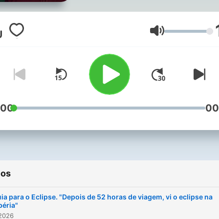
palavras que nos surpree
nas notícias, explica os
regionalismos, desvenda m
Volumen
da língua portuguesa — e
ainda esclarece dúvidas d
ouvintes.
:00
00
ios
ia para o Eclipse. "Depois de 52 horas de viagem, vi o eclipse na
béria"
 2026