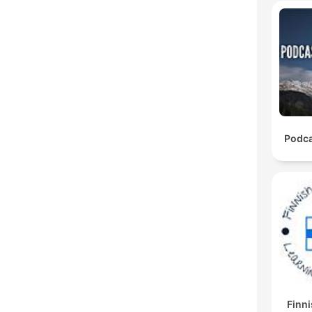
Podca
Finni