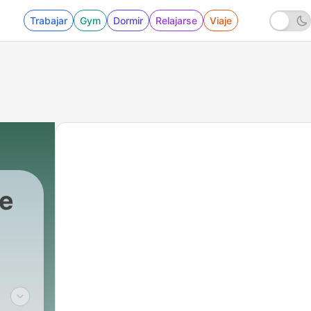
Trabajar
Gym
Dormir
Relajarse
Viaje
e