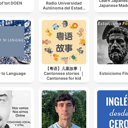
Learn Japanes
of tot DOEN
Radio Universidad
Japanese Mad
Autónoma del Estado
de Quintana Roo
【粤语】儿童故事 ｜
 to Language
Cantonese stories ｜
Estoicismo Fil
Cantonese for kid