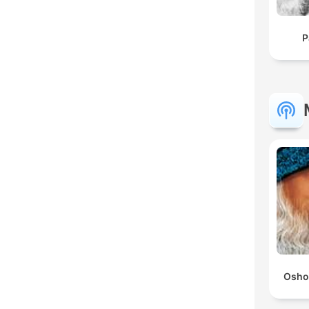
P
Osho