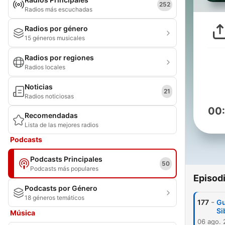
252
Radios más escuchadas
Radios por género
15 géneros musicales
Radios por regiones
Radios locales
Noticias
21
Radios noticiosas
00
Recomendadas
Lista de las mejores radios
Podcasts
Podcasts Principales
50
Podcasts más populares
Episod
Podcasts por Género
18 géneros temáticos
-
177
Gu
Si
Música
06 ago.