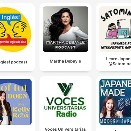
Learn Japa
Martha Debayle
ngles! podcast
@Satominc
Voces Universitarias