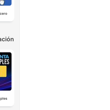
 cero
ación
ples