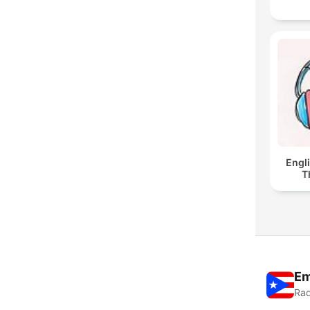
Engl
T
Em
Rad