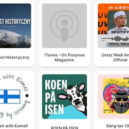
iTunes – On Purpose
Ustaz Wadi A
st Historyczny
Magazine
Official
sh with Eemeli
Sáng tạo 10
KOEN PÅ ISEN