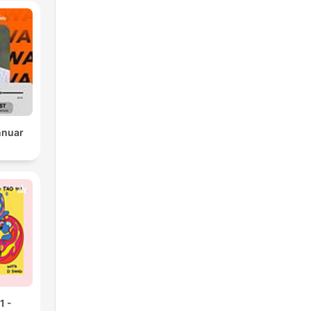
nnuar
1 -