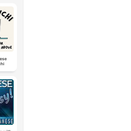
nese
hi