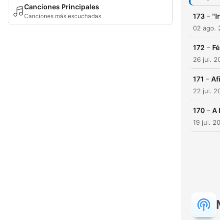
Canciones Principales
-
173
"I
Canciones más escuchadas
02 ago.
-
172
Fé
26 jul. 
-
171
Af
22 jul. 
-
170
A 
19 jul. 2