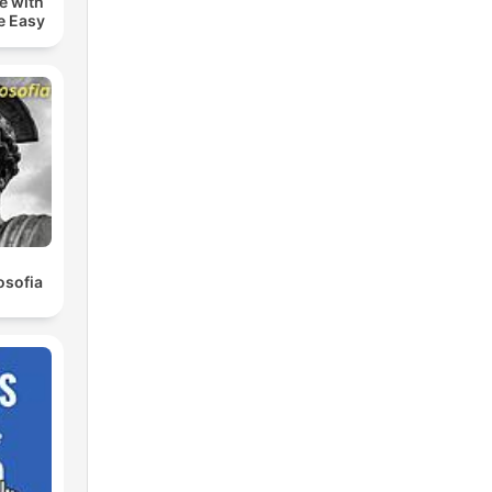
e with
e Easy
osofia