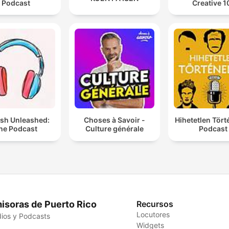
Podcast
Creative 1
ish Unleashed:
Choses à Savoir -
Hihetetlen Tör
he Podcast
Culture générale
Podcast
isoras de Puerto Rico
Recursos
Locutores
ios y Podcasts
Widgets