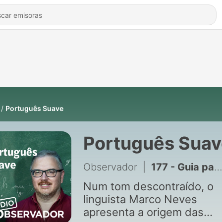
Português Suave
Português Suav
Observador
|
177 - Guia para o Eclipse. "Depois de 52 horas de viagem, vi o eclipse na Sibéria"
Num tom descontraído, o
linguista Marco Neves
apresenta a origem das