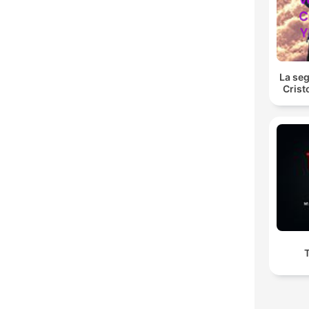
La se
Crist