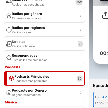
252
Radios más escuchadas
Radios por género
15 géneros musicales
Radios por regiones
Radios locales
Noticias
21
Radios noticiosas
00
Recomendadas
Lista de las mejores radios
Podcasts
Podcasts Principales
50
Podcasts más populares
Episod
Podcasts por Género
18 géneros temáticos
-
16
APJ
Música
17 nov. 