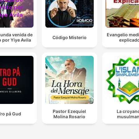
gunda venida de
Evangelio medi
Código Misterio
o por Yiye Avila
explicad
Pastor Ezequiel
La croyan
Tro på Gud
Molina Rosario
musulma