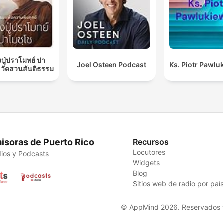
ปู่ปราโมทย์ ปา
Joel Osteen Podcast
Ks. Piotr Pawlu
 วัดสวนสันติธรรม
isoras de Puerto Rico
Recursos
Locutores
ios y Podcasts
Widgets
Blog
Sitios web de radio por paí
© AppMind 2026. Reservados t