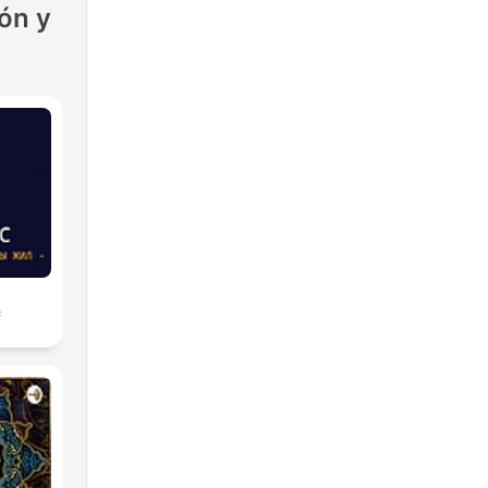
ón y
с