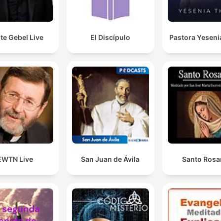
te Gebel Live
El Discípulo
Pastora Yeseni
EWTN Live
San Juan de Ávila
Santo Rosa