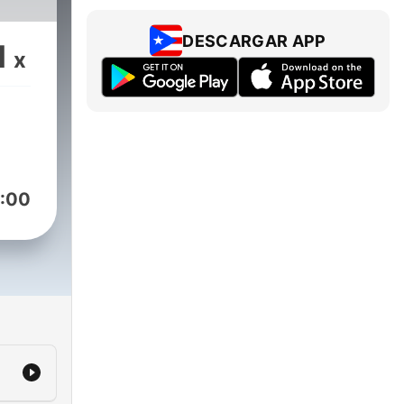
DESCARGAR APP
1
x
:00