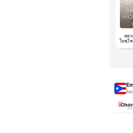
หลวง
โมชฺโช
Em
Rad