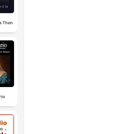
a Then
rio