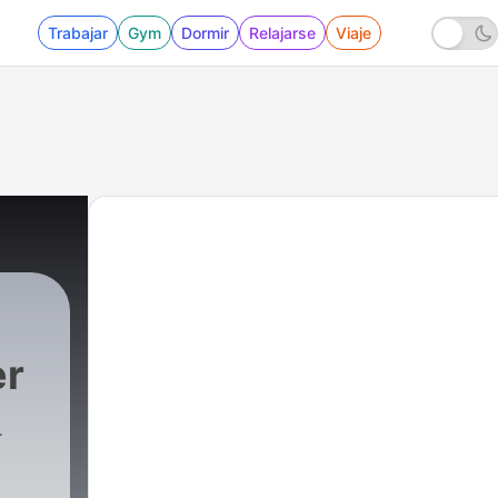
Trabajar
Gym
Dormir
Relajarse
Viaje
er