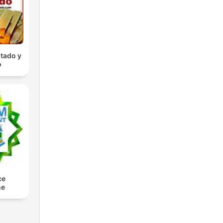
tado y
o
ce
ne