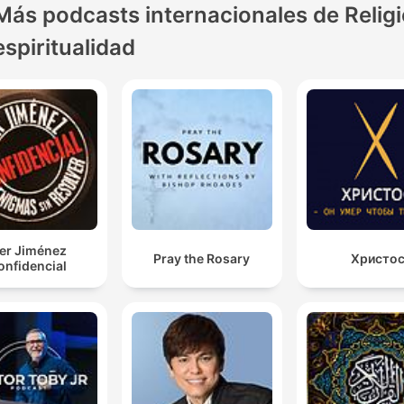
Más podcasts internacionales de Religi
espiritualidad
ker Jiménez
Pray the Rosary
Христо
onfidencial