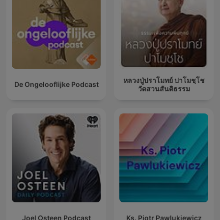
หลวงปู่ปราโมทย์ ปาโมชฺโช
De Ongelooflijke Podcast
วัดสวนสันติธรรม
Joel Osteen Podcast
Ks. Piotr Pawlukiewicz