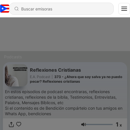
Podcasts
Reflexiones Cristianas
E.A. Podcast
|
373 - ¿Ahora que soy salva ya no puedo
pecar? Reflexiones cristianas
En estos episodios de podcast encontraras, reflexiones
cristianas, reflexiones de la biblia, Testimonios, Entrevistas,
Palabra, Mensajes Bíblicos, etc
Si el contenido es de Bendición compártelo con tus amigos en
Whats App, bendiciones
1
x
Volumen