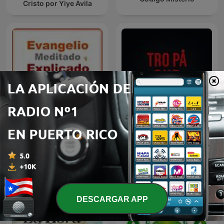
Cristo por Yiye Avila
Evangelio meditado y
Tro på Gud
explicado
DESCARGAR APP