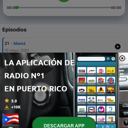
00:00
00:00
Episodios
-
21
Mamá
10 mayo 2021
-
20
Nadie se va del todo
25 abr. 2021
-
19
Nos veremos en la cumbre...
05 abr. 2021
-
18
El Principito y el Hombre de negocios
23 mar. 2021
-
17
Lo útil de la inútil Filosofía...
18 mar. 2021
DESCARGAR APP