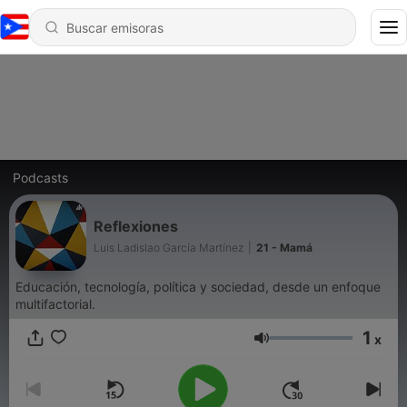
Podcasts
Reflexiones
Luis Ladislao García Martínez
|
21 - Mamá
Educación, tecnología, política y sociedad, desde un enfoque
multifactorial.
1
x
Volumen