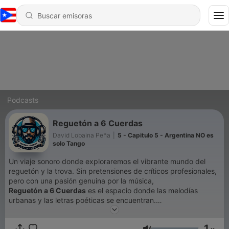
Podcasts
Reguetón a 6 Cuerdas
David Lobaina Peña
|
5 - Capitulo 5 - Argentina NO es
solo Tango
Un viaje sonoro donde exploraremos el vibrante mundo del
reguetón y la trova. Sin pretensiones de críticos profesionales,
pero con una pasión genuina por la música,
Reguetón a 6 Cuerdas
es el espacio donde las melodías
urbanas y las letras poéticas se encuentran.
Cada episodio, nos sumergimos en las últimas tendencias del
reguetón y redescubriremos la trova, compartiendo nuestras
1