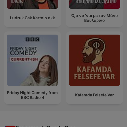
Ό,τι να 'ναι με τον Μάνο
Ludruk Cak Kartolo dkk
Βουλαρίνο
Friday Night Comedy from
Kafamda Felsefe Var
BBC Radio 4