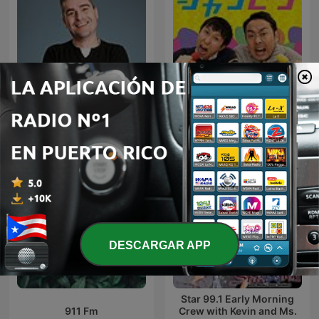
アンガールズのジャンピン[-
El Francotirarock
オールナイトニッポン
PODCAST-]
DESCARGAR APP
Star 99.1 Early Morning
911 Fm
Crew with Kevin and Ms.