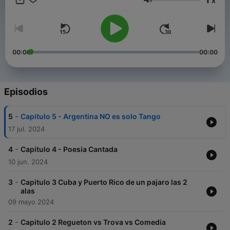
x
impresiones espontáneas, análisis casuales y, sobre todo,
Volumen
nuestro amor por la música.
Sintoniza y acompáñanos en esta aventura musical, donde
cada canción cuenta una historia y cada ritmo mueve el alma.
00:00
00:00
Conviértete en un supporter de este podcast:
https://www.spreaker.com/podcast/regueton-a-6-cuerdas-
-6153588/support
.
Episodios
-
5
Capitulo 5 - Argentina NO es solo Tango
17 jul. 2024
-
4
Capitulo 4 - Poesia Cantada
10 jun. 2024
-
3
Capitulo 3 Cuba y Puerto Rico de un pajaro las 2
alas
09 mayo 2024
-
2
Capitulo 2 Regueton vs Trova vs Comedia